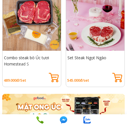
Combo steak bò Úc tươi
Set Steak Ngọt Ngào
Homestead S
489.000đ/Set
545.000đ/set