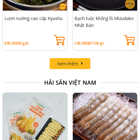
Lươn nướng cao cấp Kyushu
Bạch tuộc khổng lồ Mizudako
Nhật Bản
595.000đ/gói
145.000đ/100 gr
Xem thêm
HẢI SẢN VIỆT NAM