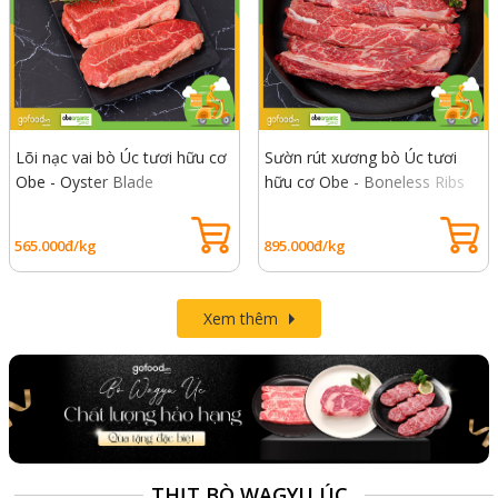
Lõi nạc vai bò Úc tươi hữu cơ
Sườn rút xương bò Úc tươi
Obe - Oyster Blade
hữu cơ Obe - Boneless Ribs
565.000đ/kg
895.000đ/kg
Xem thêm
THỊT BÒ WAGYU ÚC