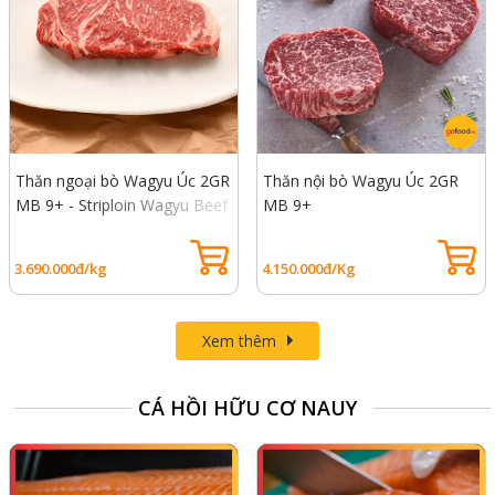
Thăn ngoại bò Wagyu Úc 2GR
Thăn nội bò Wagyu Úc 2GR
MB 9+ - Striploin Wagyu Beef
MB 9+
Au
3.690.000đ/kg
4.150.000đ/Kg
Xem thêm
CÁ HỒI HỮU CƠ NAUY