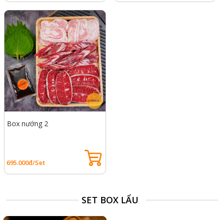
Box nướng 2
695.000đ/Set
SET BOX LẨU