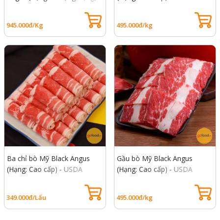
USDA Prime Top Blade Beef
Choice Heel Muscle
945.000đ/Kg
495.000đ/kg
Ba chỉ bò Mỹ Black Angus
Gầu bò Mỹ Black Angus
(Hạng: Cao cấp) - USDA
(Hạng: Cao cấp) - USDA
Choice Short Plate
Choice Brisket Beef
349.000đ/Lẩu
495.000đ/kg