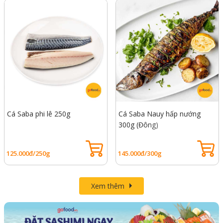
Cá Saba phi lê 250g
Cá Saba Nauy hấp nướng
300g (Đông)
125.000đ/250g
145.000đ/300g
Xem thêm