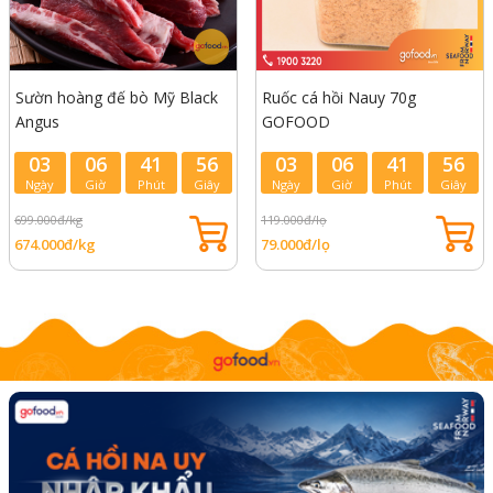
Sườn hoàng đế bò Mỹ Black
Ruốc cá hồi Nauy 70g
Angus
GOFOOD
03
06
41
54
03
06
41
54
Ngày
Giờ
Phút
Giây
Ngày
Giờ
Phút
Giây
699.000đ/kg
119.000đ/lọ
674.000đ/kg
79.000đ/lọ