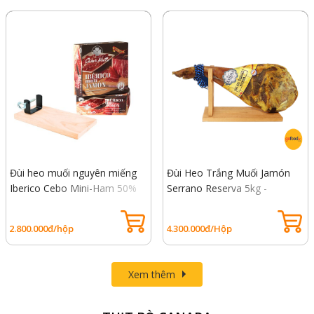
Đùi heo muối nguyên miếng
Đùi Heo Trắng Muối Jamón
Iberico Cebo Mini-Ham 50%
Serrano Reserva 5kg -
1kg - Đùi sau, heo đen thuần
Nguyên Chiếc, Đùi Trước Heo
chủng 50%
Trắng
2.800.000đ/hộp
4.300.000đ/Hộp
Xem thêm