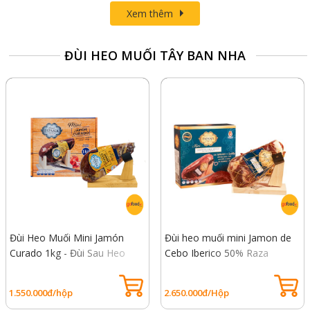
Xem thêm
ĐÙI HEO MUỐI TÂY BAN NHA
Đùi Heo Muối Mini Jamón
Đùi heo muối mini Jamon de
Curado 1kg - Đùi Sau Heo
Cebo Iberico 50% Raza
Trắng, Không Xương
Iberica 1kg - Đùi sau heo xanh
không xương
1.550.000đ/hộp
2.650.000đ/Hộp