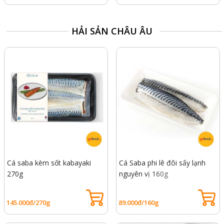
HẢI SẢN CHÂU ÂU
Cá saba kèm sốt kabayaki
Cá Saba phi lê đôi sấy lạnh
270g
nguyên vị 160g
145.000đ/270g
89.000đ/160g