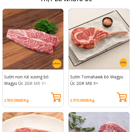
Sườn non rút xương bò
Sườn Tomahawk bò Wagyu
Wagyu Úc 2GR MB 9+
Úc 2GR MB 9+
2.950.000đ/Kg
2.970.000đ/kg