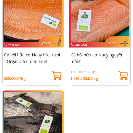
Cá hồi hữu cơ Nauy fillet tươi
Cá hồi hữu cơ Nauy nguyên
- Organic Salmon Fillet
mảnh
1.890.000đ /2 kg
865.000đ/kg
1.795.500đ/2 kg