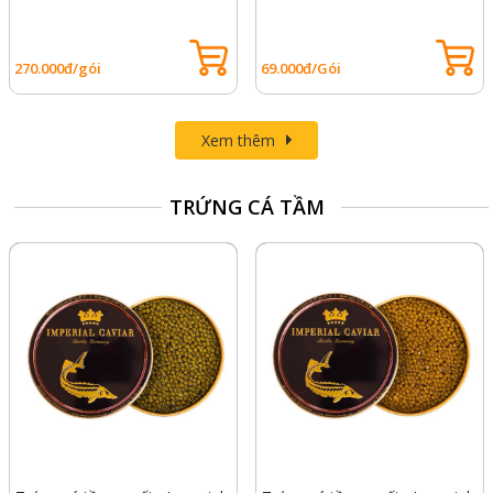
270.000đ/gói
69.000đ/Gói
Xem thêm
TRỨNG CÁ TẦM