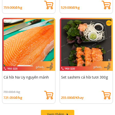
759.000đ/kg
529.000đ/kg
Cá hồi Na Uy nguyên mảnh
Set sashimi cá hồi tươi 300g
759.000đ /kg
721.050đ/kg
255.000đ/Khay
Xem thêm