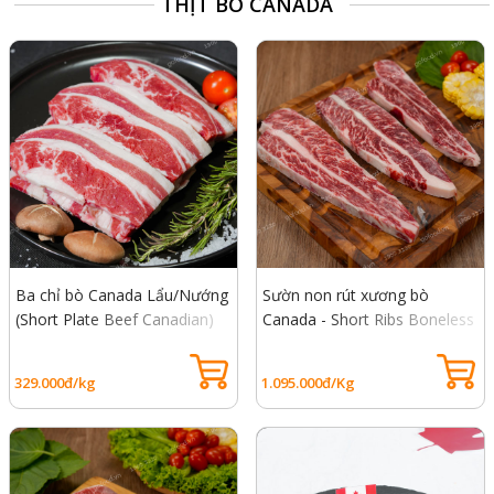
THỊT BÒ CANADA
Ba chỉ bò Canada Lẩu/Nướng
Sườn non rút xương bò
(Short Plate Beef Canadian)
Canada - Short Ribs Boneless
Canadian
329.000đ/kg
1.095.000đ/Kg