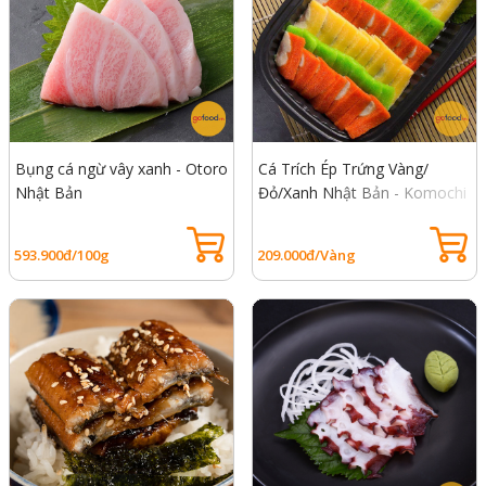
Bụng cá ngừ vây xanh - Otoro
Cá Trích Ép Trứng Vàng/
Nhật Bản
Đỏ/Xanh Nhật Bản - Komochi
Nishin
593.900đ/100g
209.000đ/Vàng