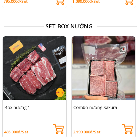
795.000đ/Set
1.099.000đ/Set
SET BOX NƯỚNG
Box nướng 1
Combo nướng Sakura
485.000đ/Set
2.199.000đ/Set