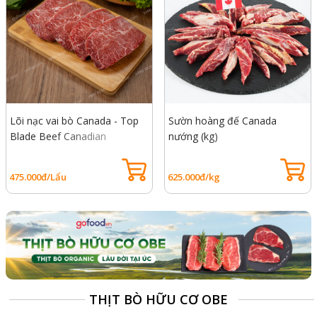
Lõi nạc vai bò Canada - Top
Sườn hoàng đế Canada
Blade Beef Canadian
nướng (kg)
475.000đ/Lẩu
625.000đ/kg
THỊT BÒ HỮU CƠ OBE