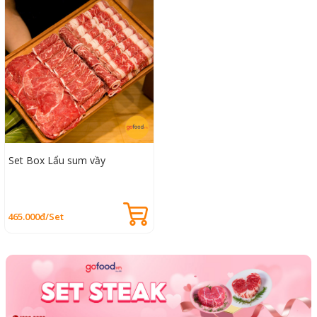
Set Box Lẩu sum vầy
465.000đ/Set