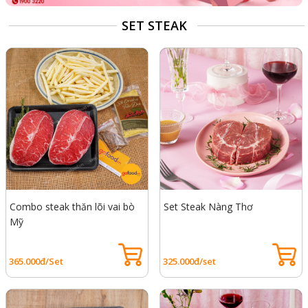
SET STEAK
Combo steak thăn lõi vai bò
Set Steak Nàng Thơ
Mỹ
365.000đ/Set
325.000đ/set