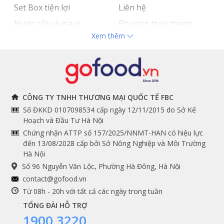
Set Box tiện lợi
Liên hệ
Nước sốt và gia vị
Phương thức thanh
Xem thêm
Hải sản nhập khẩu
toán
Đồ bếp chuyên dụng
Tuyển dụng
THÔNG TIN
THEO DÕI NGAY
CÔNG TY TNHH THƯƠNG MẠI QUỐC TẾ FBC
Số ĐKKD 0107098534 cấp ngày 12/11/2015 do Sở Kế
Chính sách và quy định
Facebook
Hoạch và Đầu Tư Hà Nội
Instagram
chung
Chứng nhận ATTP số 157/2025/NNMT-HAN có hiệu lực
đến 13/08/2028 cấp bởi Sở Nông Nghiệp và Môi Trường
Youtube
Hướng dẫn đặt hàng
Hà Nội
Tiktok
Cam kết chất lượng
Số 96 Nguyễn Văn Lộc, Phường Hà Đông, Hà Nội
Grab
contact@gofood.vn
Shopee
Từ 08h - 20h với tất cả các ngày trong tuần
TỔNG ĐÀI HỖ TRỢ
1900 3220