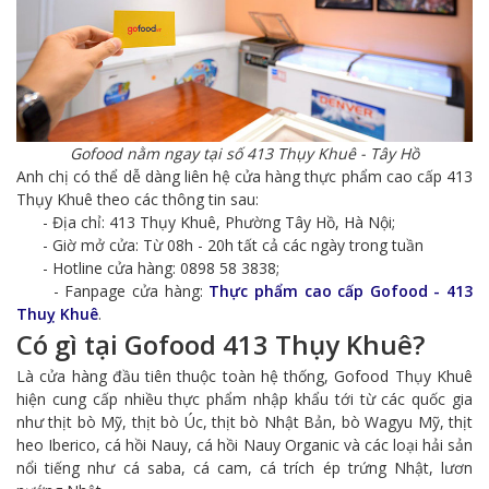
Gofood nằm ngay tại số 413 Thụy Khuê - Tây Hồ
Anh chị có thể dễ dàng liên hệ cửa hàng thực phẩm cao cấp 413
Thụy Khuê theo các thông tin sau:
- Địa chỉ: 413 Thụy Khuê, Phường Tây Hồ, Hà Nội;
- Giờ mở cửa: Từ 08h - 20h tất cả các ngày trong tuần
- Hotline cửa hàng: 0898 58 3838;
- Fanpage cửa hàng:
Thực phẩm cao cấp Gofood - 413
Thuỵ Khuê
.
Có gì tại Gofood 413 Thụy Khuê?
Là cửa hàng đầu tiên thuộc toàn hệ thống, Gofood Thụy Khuê
hiện cung cấp nhiều thực phẩm nhập khẩu tới từ các quốc gia
như thịt bò Mỹ, thịt bò Úc, thịt bò Nhật Bản, bò Wagyu Mỹ, thịt
heo Iberico, cá hồi Nauy, cá hồi Nauy Organic và các loại hải sản
nổi tiếng như cá saba, cá cam, cá trích ép trứng Nhật, lươn