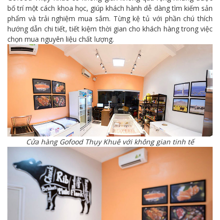
bố trí một cách khoa học, giúp khách hành dễ dàng tìm kiếm sản
GOFOOD SÀI ĐỒNG
phẩm và trải nghiệm mua sắm. Từng kệ tủ với phần chú thích
hướng dẫn chi tiết, tiết kiệm thời gian cho khách hàng trong việc
101 Sài Đồng, Phường Phúc Lợi, Hà Nội
chọn mua nguyên liệu chất lượng.
0961 684 696
GOFOOD VINHOMES SMART CITY
CH18 - Tòa I1, Imperia Smart City, Phường Tây Mỗ, Hà
Nội
0867 945 099
GOFOOD NGỌC LÂM
Cửa hàng Gofood Thụy Khuê với không gian tinh tế
Chân cầu vượt Nguyễn Thế Rục - Hồng Tiến
0898 597 966
GOFOOD NGOẠI GIAO ĐOÀN
N03 T5, Khu Ngoại giao đoàn, Xuân Đỉnh, Hà Nội
0862078448