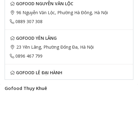
GOFOOD NGUYỄN VĂN LỘC
96 Nguyễn Văn Lộc, Phường Hà Đông, Hà Nội
0889 307 308
GOFOOD YÊN LÃNG
23 Yên Lãng, Phường Đống Đa, Hà Nội
0896 467 799
GOFOOD LÊ ĐẠI HÀNH
48 Lê Đại Hành, Phường Hai Bà Trưng, Hà Nội
Gofood Thụy Khuê
0899 466 966
GOFOOD HÀM NGHI
CT1A-ĐN2, Hàm Nghi, Phường Từ Liêm, Hà Nội
0898 572 788