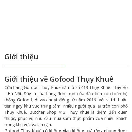
GOFOOD ĐỘI CẤN
221 Đội Cấn, Phường Ngọc Hà, Hà Nội
0899 592 889
GOFOOD LÒ ĐÚC
124 Lò Đúc, Phường Hai Bà Trưng, Hà Nội
0899 583 699
Giới thiệu
GOFOOD NGUYỄN CẢNH DỊ
Giới thiệu về Gofood Thụy Khuê
Số 10, dãy B1, Phố Nguyễn Cảnh Dị, Phường Định
Công, Hà Nội
Cửa hàng Gofood Thụy Khuê nằm ở số 413 Thụy Khuê - Tây Hồ
0898 592 699
- Hà Nội. Đây là cửa hàng được mở cửa đầu tiên của toàn hệ
thống Gofood, đi vào hoạt động từ năm 2016. Với vị trí thuận
tiện ngay khu vực trung tâm, nhiều người qua lại trên con phố
GOFOOD NGUYỄN TUÂN
Thụy Khuê, Butcher Shop 413 Thụy Khuê là điểm đến quen
123 Nguyễn Tuân, Phường Thanh Xuân, Hà Nội
thuộc, phục vụ nhu cầu mua sắm thực phẩm của nhiều khách
trong khu vực và lân cận.
0355 128 456
Gofood Thụy Khuê có không gian không quá rộng nhưng được