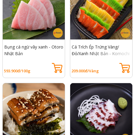
Bụng cá ngừ vây xanh - Otoro
Cá Trích Ép Trứng Vàng/
Nhật Bản
Đỏ/Xanh Nhật Bản - Komochi
Nishin
593.900đ/100g
209.000đ/Vàng