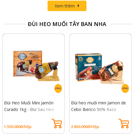
Xem thêm
ĐÙI HEO MUỐI TÂY BAN NHA
Đùi Heo Muối Mini Jamón
Đùi heo muối mini Jamon de
Curado 1kg - Đùi Sau Heo
Cebo Iberico 50% Raza
Trắng, Không Xương
Iberica 1kg - Đùi sau heo xanh
không xương
1.550.000đ/hộp
2.650.000đ/Hộp