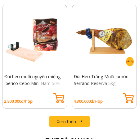
Đùi heo muối nguyên miếng
Đùi Heo Trắng Muối Jamón
Iberico Cebo Mini-Ham 50%
Serrano Reserva 5kg -
1kg - Đùi sau, heo đen thuần
Nguyên Chiếc, Đùi Trước Heo
chủng 50%
Trắng
2.800.000đ/hộp
4.300.000đ/Hộp
Xem thêm