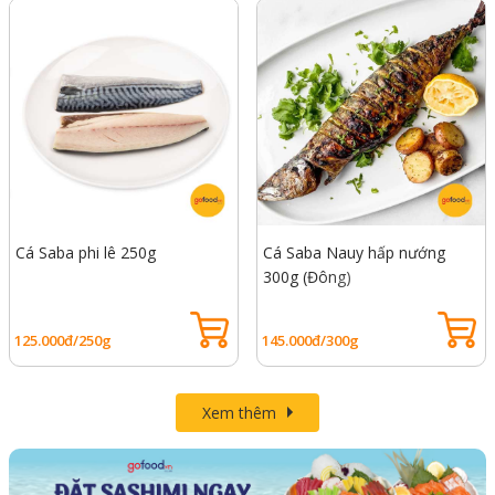
Cá Saba phi lê 250g
Cá Saba Nauy hấp nướng
300g (Đông)
125.000đ/250g
145.000đ/300g
Xem thêm