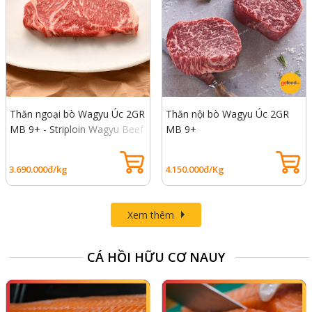
Thăn ngoại bò Wagyu Úc 2GR
Thăn nội bò Wagyu Úc 2GR
MB 9+ - Striploin Wagyu Beef
MB 9+
Au
3.690.000đ/kg
4.150.000đ/Kg
Xem thêm
CÁ HỒI HỮU CƠ NAUY