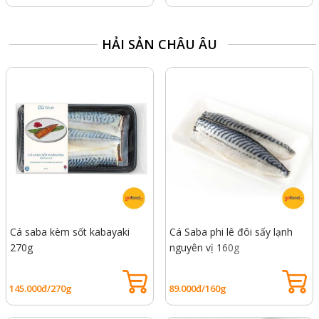
HẢI SẢN CHÂU ÂU
Cá saba kèm sốt kabayaki
Cá Saba phi lê đôi sấy lạnh
270g
nguyên vị 160g
145.000đ/270g
89.000đ/160g