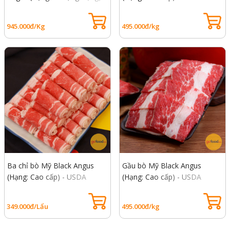
USDA Prime Top Blade Beef
Choice Heel Muscle
945.000đ/Kg
495.000đ/kg
Ba chỉ bò Mỹ Black Angus
Gầu bò Mỹ Black Angus
(Hạng: Cao cấp) - USDA
(Hạng: Cao cấp) - USDA
Choice Short Plate
Choice Brisket Beef
349.000đ/Lẩu
495.000đ/kg