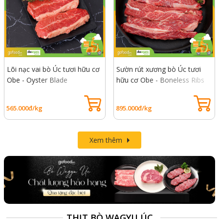
Lõi nạc vai bò Úc tươi hữu cơ
Sườn rút xương bò Úc tươi
Obe - Oyster Blade
hữu cơ Obe - Boneless Ribs
565.000đ/kg
895.000đ/kg
Xem thêm
THỊT BÒ WAGYU ÚC