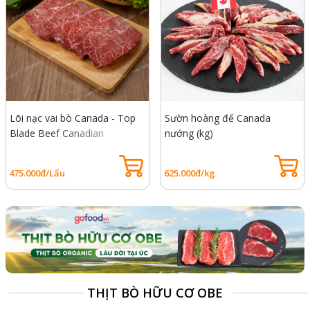
Lõi nạc vai bò Canada - Top
Sườn hoàng đế Canada
Blade Beef Canadian
nướng (kg)
475.000đ/Lẩu
625.000đ/kg
THỊT BÒ HỮU CƠ OBE