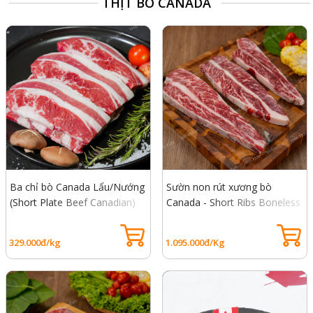
THỊT BÒ CANADA
Ba chỉ bò Canada Lẩu/Nướng
Sườn non rút xương bò
(Short Plate Beef Canadian)
Canada - Short Ribs Boneless
Canadian
329.000đ/kg
1.095.000đ/Kg