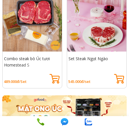
Combo steak bò Úc tươi
Set Steak Ngọt Ngào
Homestead S
489.000đ/Set
545.000đ/set