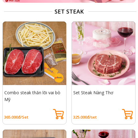
SET STEAK
Combo steak thăn lõi vai bò
Set Steak Nàng Thơ
Mỹ
365.000đ/Set
325.000đ/set