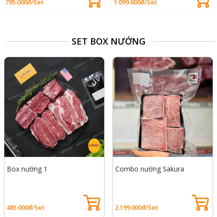
795.000đ/Set
1.099.000đ/Set
SET BOX NƯỚNG
Box nướng 1
Combo nướng Sakura
485.000đ/Set
2.199.000đ/Set