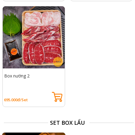
Box nướng 2
695.000đ/Set
SET BOX LẨU