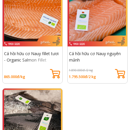
Cá hồi hữu cơ Nauy fillet tươi
Cá hồi hữu cơ Nauy nguyên
- Organic Salmon Fillet
mảnh
1.890.000đ /2 kg
865.000đ/kg
1.795.500đ/2 kg