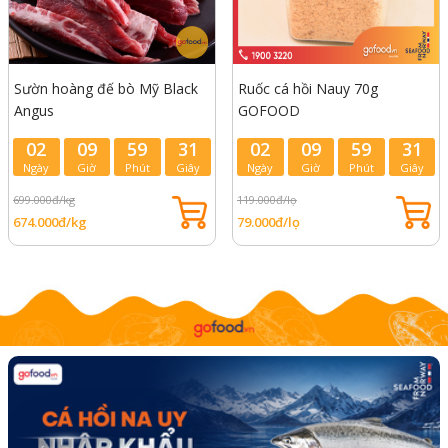
Sườn hoàng đế bò Mỹ Black
Ruốc cá hồi Nauy 70g
Angus
GOFOOD
02
09
59
29
02
09
59
29
Ngày
Giờ
Phút
Giây
Ngày
Giờ
Phút
Giây
699.000đ/kg
119.000đ/lọ
674.000đ/kg
79.000đ/lọ