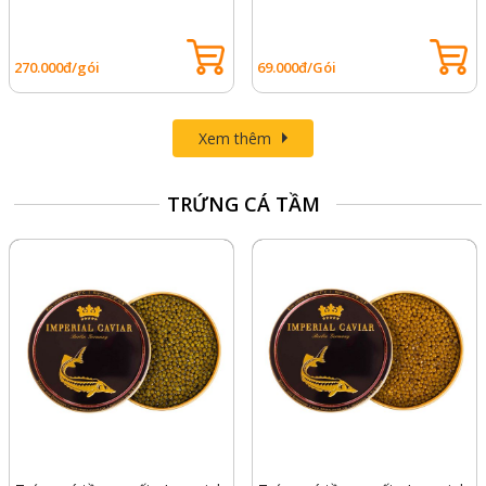
270.000đ/gói
69.000đ/Gói
Xem thêm
TRỨNG CÁ TẦM