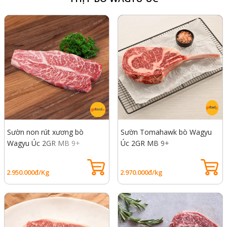
Sườn non rút xương bò
Sườn Tomahawk bò Wagyu
Wagyu Úc 2GR MB 9+
Úc 2GR MB 9+
2.950.000đ/Kg
2.970.000đ/kg