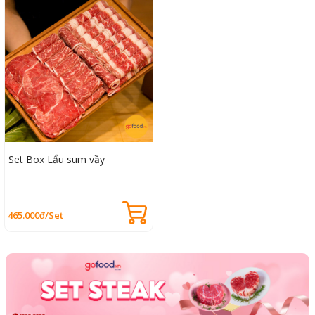
Set Box Lẩu sum vầy
465.000đ/Set