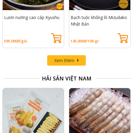
Lươn nướng cao cấp Kyushu
Bạch tuộc khổng lồ Mizudako
Nhật Bản
595.000đ/gói
145.000đ/100 gr
Xem thêm
HẢI SẢN VIỆT NAM