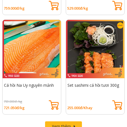
759.000đ/kg
529.000đ/kg
Cá hồi Na Uy nguyên mảnh
Set sashimi cá hồi tươi 300g
759.000đ /kg
721.050đ/kg
255.000đ/Khay
Xem thêm