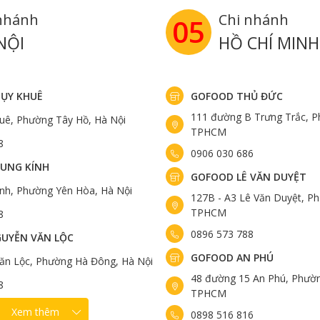
nhánh
Chi nhánh
05
NỘI
HỒ CHÍ MINH
ỤY KHUÊ
GOFOOD THỦ ĐỨC
111 đường B Trưng Trắc, P
uê, Phường Tây Hồ, Hà Nội
TPHCM
8
0906 030 686
UNG KÍNH
GOFOOD LÊ VĂN DUYỆT
ính, Phường Yên Hòa, Hà Nội
127B - A3 Lê Văn Duyệt, Ph
TPHCM
8
0896 573 788
UYỄN VĂN LỘC
GOFOOD AN PHÚ
ăn Lộc, Phường Hà Đông, Hà Nội
48 đường 15 An Phú, Phườn
8
TPHCM
Xem thêm
0898 516 816