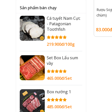
Sản phẩm bán chạy
Rượu Soj
chùm)
Cá tuyết Nam Cực
- Patagonian
83.000đ
Toothfish
219.900đ/100g
Set Box Lẩu sum
vầy
465.000đ/Set
Box nướng 1
485.000đ/Set