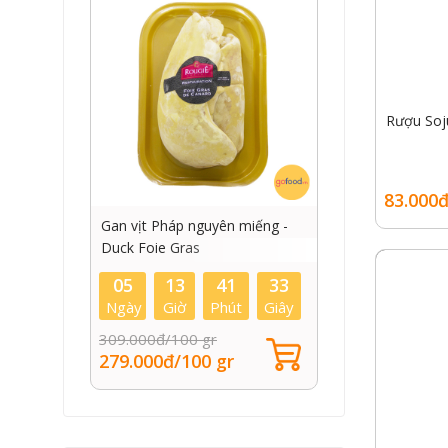
Rượu Soju
83.000đ
Gan vịt Pháp nguyên miếng -
Ruốc cá 
Duck Foie Gras
2
05
13
41
32
05
ây
Ngày
Giờ
Phút
Giây
Ngày
309.000đ/100 gr
119.000đ/
279.000đ/100 gr
79.000đ