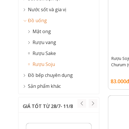
Nước sốt và gia vị
Đồ uống
Mật ong
Rượu vang
Rượu Sake
Rượu Soj
Rượu Soju
Churum (v
Đồ bếp chuyên dụng
83.000đ
Sản phẩm khác
GIÁ TỐT TỪ 28/7- 11/8