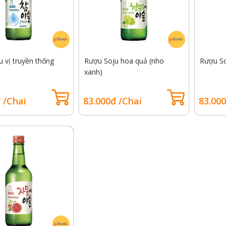
 vị truyền thống
Rượu Soju hoa quả (nho
Rượu So
xanh)
 /Chai
83.000đ /Chai
83.000
hồi Nauy 70g GOFOOD
Thăn nội Wagyu Úc King River
MB 6-7 - Tenderloin Wagyu
King River MB 6-7 (kg)
13
41
32
05
13
41
32
Giờ
Phút
Giây
Ngày
Giờ
Phút
Giây
lọ
3.050.000đ/kg
/lọ
2.899.000đ/kg