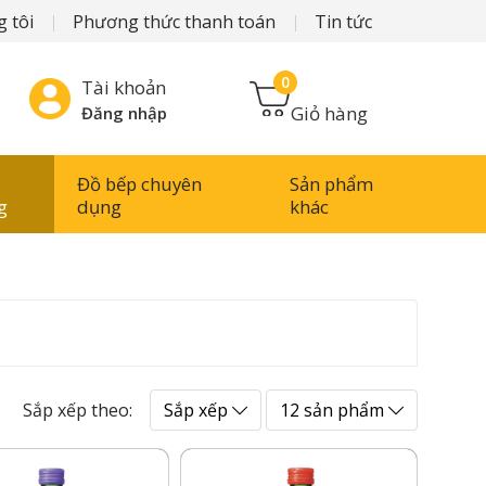
 tôi
Phương thức thanh toán
Tin tức
0
Tài khoản
Giỏ hàng
Đăng nhập
Đồ bếp chuyên
Sản phẩm
g
dụng
khác
Sắp xếp theo:
Sắp xếp
12 sản phẩm