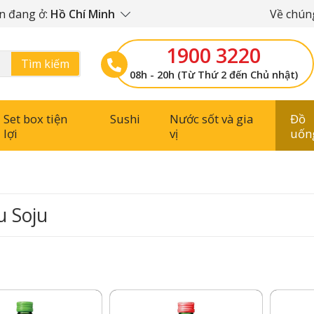
n đang ở:
Hồ Chí Minh
Về chúng
1900 3220
Tìm kiếm
08h - 20h (Từ Thứ 2 đến Chủ nhật)
Set box tiện
Sushi
Nước sốt và gia
Đồ
lợi
vị
uốn
 Soju