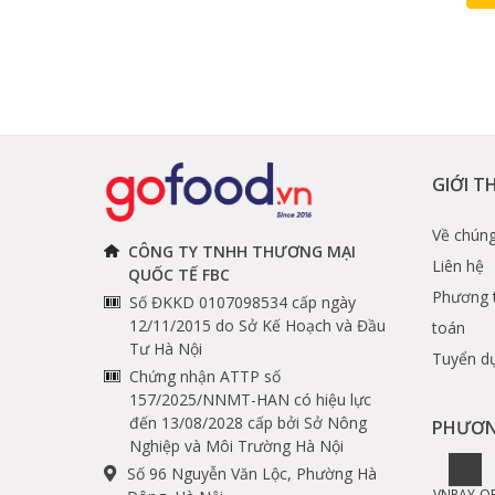
GIỚI T
Về chúng
CÔNG TY TNHH THƯƠNG MẠI
Liên hệ
QUỐC TẾ FBC
Phương 
Số ĐKKD 0107098534 cấp ngày
12/11/2015 do Sở Kế Hoạch và Đầu
toán
Tư Hà Nội
Tuyển d
Chứng nhận ATTP số
157/2025/NNMT-HAN có hiệu lực
đến 13/08/2028 cấp bởi Sở Nông
PHƯƠN
Nghiệp và Môi Trường Hà Nội
Số 96 Nguyễn Văn Lộc, Phường Hà
VNPAY-Q