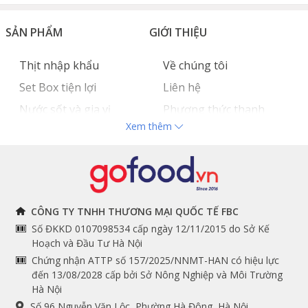
SẢN PHẨM
GIỚI THIỆU
Thịt nhập khẩu
Về chúng tôi
Set Box tiện lợi
Liên hệ
Nước sốt và gia vị
Phương thức thanh
Xem thêm
Hải sản nhập khẩu
toán
Đồ bếp chuyên dụng
Tuyển dụng
THÔNG TIN
THEO DÕI NGAY
CÔNG TY TNHH THƯƠNG MẠI QUỐC TẾ FBC
Số ĐKKD 0107098534 cấp ngày 12/11/2015 do Sở Kế
Chính sách và quy định
Facebook
Hoạch và Đầu Tư Hà Nội
Instagram
chung
Chứng nhận ATTP số 157/2025/NNMT-HAN có hiệu lực
đến 13/08/2028 cấp bởi Sở Nông Nghiệp và Môi Trường
Youtube
Hướng dẫn đặt hàng
Hà Nội
Tiktok
Cam kết chất lượng
Số 96 Nguyễn Văn Lộc, Phường Hà Đông, Hà Nội