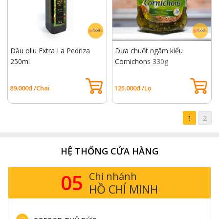
Dầu oliu Extra La Pedriza
Dưa chuột ngâm kiểu
250ml
Cornichons 330g
89.000đ /Chai
125.000đ /Lọ
1
2
HỆ THỐNG CỬA HÀNG
05
Chi nhánh
HỒ CHÍ MINH