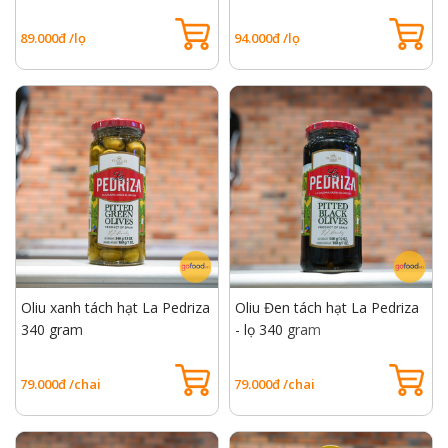
89.000đ /lọ
94.000đ /lọ
Oliu xanh tách hạt La Pedriza
Oliu Đen tách hạt La Pedriza
340 gram
- lọ 340 gram
79.000đ /chai
79.000đ /chai