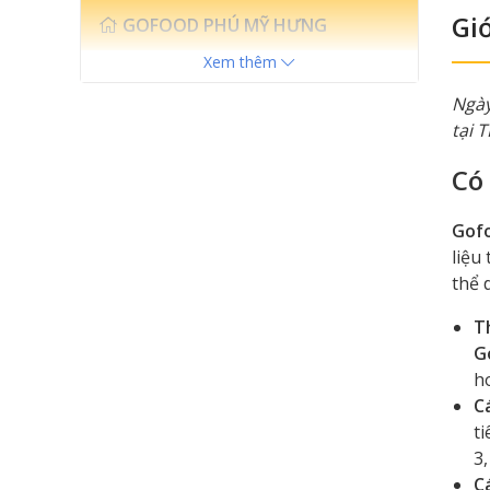
Giớ
GOFOOD PHÚ MỸ HƯNG
H-030 Hưng Vượng 1, Phú Mỹ
Xem thêm
Hưng, phường Tân Hưng, TPHCM
Ngày
0964 745 898
tại 
Có
GOFOOD PHAN VĂN TRỊ
833 Phan Văn Trị, Phường Hạnh
Gof
Thông, TP.HCM
liệu
0896 726 299
thể 
T
G
ho
C
ti
3,
C