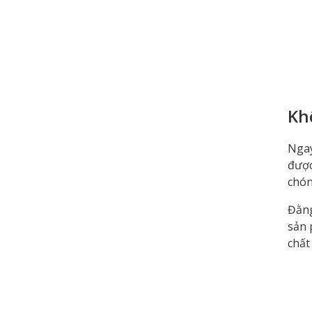
Kh
Ngay
được
chón
Đằng
sản 
chất