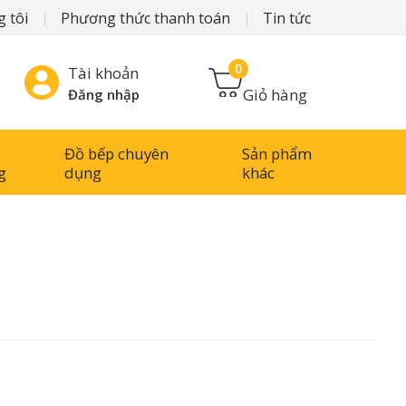
 tôi
Phương thức thanh toán
Tin tức
0
Tài khoản
Giỏ hàng
Đăng nhập
Đồ bếp chuyên
Sản phẩm
g
dụng
khác