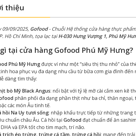
i thiệu
 09/09/2025,
Gofood
- Chuỗi Hệ thống cửa hàng thực phẩm 
TP. Hồ Chí Minh, tọa lạc tại
H-030 Hưng Vượng 1, Phú Mỹ Hưn
 gì tại cửa hàng Gofood Phú Mỹ Hưng?
ood Phú Mỹ Hưng
được ví như một “siêu thị thu nhỏ” của t
 tinh hoa phục vụ đa dạng nhu cầu từ bữa cơm gia đình đến 
dễ dàng tìm thấy:
hịt bò Mỹ Black Angus
: nổi bật với tỷ lệ mỡ cài cắm xen kẽ 
ofood
phân phối đa dạng phần thịt như ba chỉ, thăn ngoại, 
ặc các món Âu tinh tế.
á hồi Na Uy tươi sống
: nhập khẩu trực tiếp từ những trang 
êu chuẩn châu Âu. Cá hồi tại
Gofood
đạt chuẩn để ăn sashimi
 DHA và EPA tốt cho tim mạch, trí não.
á trích ép trứng, trứng cá tầm, trứng cá hồi
: mang đến trả