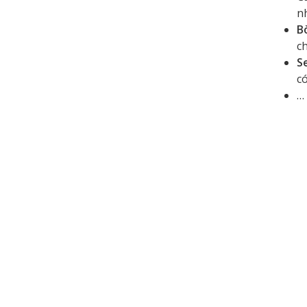
nh
B
c
Se
có
…