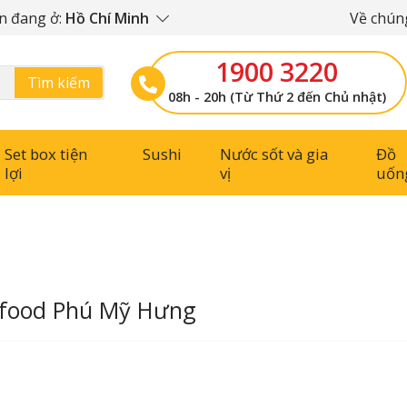
n đang ở:
Hồ Chí Minh
Về chúng
1900 3220
Tìm kiếm
08h - 20h (Từ Thứ 2 đến Chủ nhật)
Set box tiện
Sushi
Nước sốt và gia
Đồ
lợi
vị
uốn
food Phú Mỹ Hưng