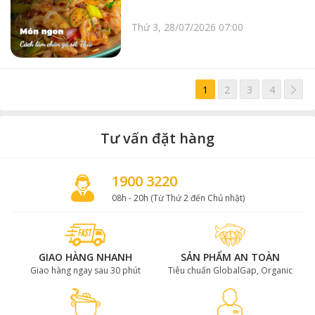
Thứ 3, 28/07/2026 07:00
>
1
2
3
4
Tư vấn đặt hàng
1900 3220
08h - 20h (Từ Thứ 2 đến Chủ nhật)
GIAO HÀNG NHANH
SẢN PHẨM AN TOÀN
Giao hàng ngay sau 30 phút
Tiêu chuẩn GlobalGap, Organic