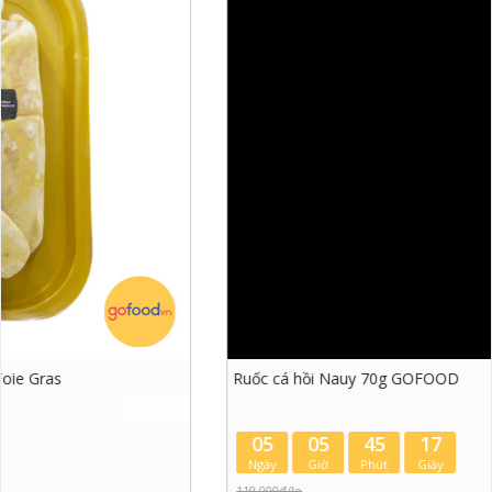
Ruốc cá hồi Nauy 70g GOFOOD
05
05
45
16
Ngày
Giờ
Phút
Giây
119.000đ/lọ