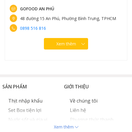
GOFOOD NGUYỄN VĂN LỘC
96 Nguyễn Văn Lộc, Phường Hà Đông, Hà Nội
0889 307 308
Xem thêm
SẢN PHẨM
GIỚI THIỆU
Thịt nhập khẩu
Về chúng tôi
Set Box tiện lợi
Liên hệ
Nước sốt và gia vị
Phương thức thanh
Xem thêm
Hải sản nhập khẩu
toán