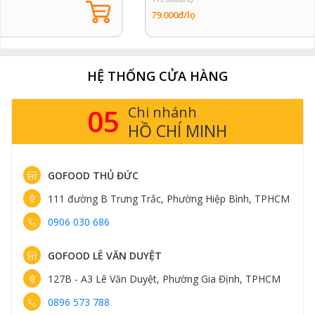
79.000đ/lọ
HỆ THỐNG CỬA HÀNG
14
Chi nhánh
HÀ NỘI
GOFOOD THỤY KHUÊ
413 Thụy Khuê, Phường Tây Hồ, Hà Nội
0898 583 838
GOFOOD TRUNG KÍNH
161 Trung Kính, Phường Yên Hòa, Hà Nội
0898 582 828