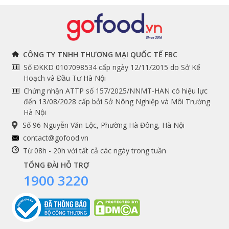
Đồ bếp chuyên dụng
Tuyển dụng
THÔNG TIN
THEO DÕI NGAY
CÔNG TY TNHH THƯƠNG MẠI QUỐC TẾ FBC
Số ĐKKD 0107098534 cấp ngày 12/11/2015 do Sở Kế
Chính sách và quy định
Facebook
Hoạch và Đầu Tư Hà Nội
Instagram
chung
Chứng nhận ATTP số 157/2025/NNMT-HAN có hiệu lực
đến 13/08/2028 cấp bởi Sở Nông Nghiệp và Môi Trường
Youtube
Hướng dẫn đặt hàng
Hà Nội
Tiktok
Cam kết chất lượng
Số 96 Nguyễn Văn Lộc, Phường Hà Đông, Hà Nội
Grab
contact@gofood.vn
Shopee
Từ 08h - 20h với tất cả các ngày trong tuần
TỔNG ĐÀI HỖ TRỢ
1900 3220
DỊCH VỤ
Premium services
Gói quà biếu tặng