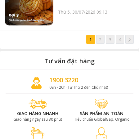
Thứ 5, 30/07/2026 09:13
>
1
2
3
4
Tư vấn đặt hàng
1900 3220
08h - 20h (Từ Thứ 2 đến Chủ nhật)
GIAO HÀNG NHANH
SẢN PHẨM AN TOÀN
Giao hàng ngay sau 30 phút
Tiêu chuẩn GlobalGap, Organic