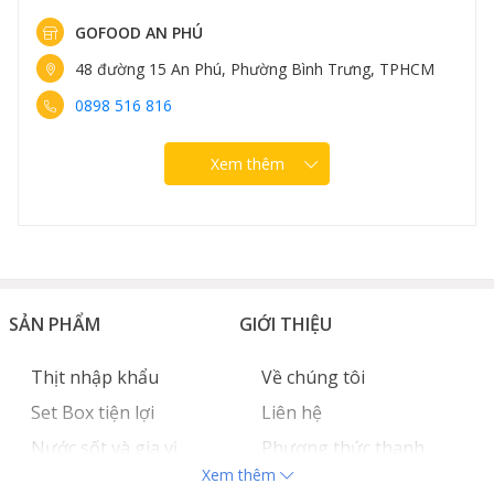
GOFOOD AN PHÚ
48 đường 15 An Phú, Phường Bình Trưng, TPHCM
0898 516 816
Xem thêm
SẢN PHẨM
GIỚI THIỆU
Thịt nhập khẩu
Về chúng tôi
Set Box tiện lợi
Liên hệ
Nước sốt và gia vị
Phương thức thanh
Xem thêm
Hải sản nhập khẩu
toán