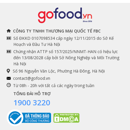
Đồ bếp chuyên dụng
Tuyển dụng
THÔNG TIN
THEO DÕI NGAY
CÔNG TY TNHH THƯƠNG MẠI QUỐC TẾ FBC
Số ĐKKD 0107098534 cấp ngày 12/11/2015 do Sở Kế
Chính sách và quy định
Facebook
Hoạch và Đầu Tư Hà Nội
Instagram
chung
Chứng nhận ATTP số 157/2025/NNMT-HAN có hiệu lực
đến 13/08/2028 cấp bởi Sở Nông Nghiệp và Môi Trường
Youtube
Hướng dẫn đặt hàng
Hà Nội
Tiktok
Cam kết chất lượng
Số 96 Nguyễn Văn Lộc, Phường Hà Đông, Hà Nội
Grab
contact@gofood.vn
Shopee
Từ 08h - 20h với tất cả các ngày trong tuần
TỔNG ĐÀI HỖ TRỢ
1900 3220
DỊCH VỤ
Premium services
Gói quà biếu tặng