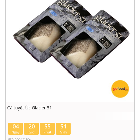
Cá tuyết Úc Glacier 51
04
20
55
51
Ngày
Giờ
Phút
Giây
539.000đ/150g