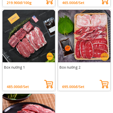
219.900đ/100g
465.000đ/Set
Box nướng 1
Box nướng 2
485.000đ/Set
695.000đ/Set