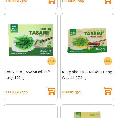
120.000đ /gói
133.000đ /hộp
Rong nho TASAMI xốt mè
Rong nho TASAMI xốt Tương
rang 175 gr
Wasabi 27.5 gr
133.000đ /hộp
26.000đ /gói