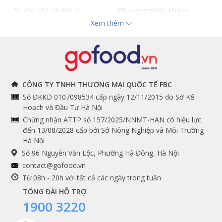
Nước sốt và gia vị
Phương thức thanh
Xem thêm
Hải sản nhập khẩu
toán
Đồ bếp chuyên dụng
Tuyển dụng
THÔNG TIN
THEO DÕI NGAY
CÔNG TY TNHH THƯƠNG MẠI QUỐC TẾ FBC
Số ĐKKD 0107098534 cấp ngày 12/11/2015 do Sở Kế
Chính sách và quy định
Facebook
Hoạch và Đầu Tư Hà Nội
Instagram
chung
Chứng nhận ATTP số 157/2025/NNMT-HAN có hiệu lực
đến 13/08/2028 cấp bởi Sở Nông Nghiệp và Môi Trường
Youtube
Hướng dẫn đặt hàng
Hà Nội
Tiktok
Cam kết chất lượng
Số 96 Nguyễn Văn Lộc, Phường Hà Đông, Hà Nội
Grab
contact@gofood.vn
Shopee
Từ 08h - 20h với tất cả các ngày trong tuần
TỔNG ĐÀI HỖ TRỢ
1900 3220
DỊCH VỤ