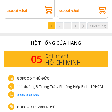
125.000đ /Chai
88.000đ /Chai
Tiếp
1
2
3
4
Cuối cùng
HỆ THỐNG CỬA HÀNG
05
Chi nhánh
HỒ CHÍ MINH
GOFOOD THỦ ĐỨC
111 đường B Trưng Trắc, Phường Hiệp Bình, TPHCM
0906 030 686
GOFOOD LÊ VĂN DUYỆT