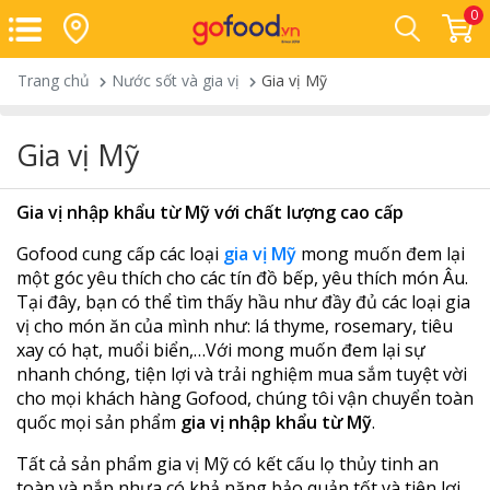
0
Trang chủ
Nước sốt và gia vị
Gia vị Mỹ
Gia vị Mỹ
Gia vị nhập khẩu từ Mỹ với chất lượng cao cấp
Gofood cung cấp các loại
gia vị Mỹ
mong muốn đem lại
một góc yêu thích cho các tín đồ bếp, yêu thích món Âu.
Tại đây, bạn có thể tìm thấy hầu như đầy đủ các loại gia
vị cho món ăn của mình như: lá thyme, rosemary, tiêu
xay có hạt, muổi biển,…Với mong muốn đem lại sự
nhanh chóng, tiện lợi và trải nghiệm mua sắm tuyệt vời
cho mọi khách hàng Gofood, chúng tôi vận chuyển toàn
quốc mọi sản phẩm
gia vị nhập khẩu từ Mỹ
.
Tất cả sản phẩm gia vị Mỹ có kết cấu lọ thủy tinh an
toàn và nắp nhựa có khả năng bảo quản tốt và tiện lợi