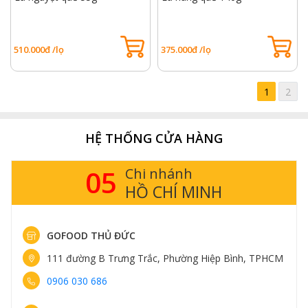
510.000đ /lọ
375.000đ /lọ
1
2
HỆ THỐNG CỬA HÀNG
05
Chi nhánh
HỒ CHÍ MINH
GOFOOD THỦ ĐỨC
111 đường B Trưng Trắc, Phường Hiệp Bình, TPHCM
0906 030 686