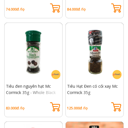
74.000đ /lọ
84.000đ /lọ
Tiêu đen nguyên hạt Mc
Tiêu Hạt Đen có cối xay Mc
Cormick 35g - Whole Black
Cormick 35g
Peppercorn
83.000đ /lọ
125.000đ /lọ