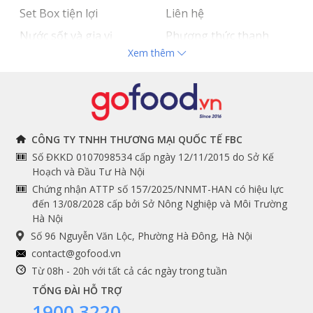
Set Box tiện lợi
Liên hệ
Nước sốt và gia vị
Phương thức thanh
Xem thêm
Hải sản nhập khẩu
toán
Đồ bếp chuyên dụng
Tuyển dụng
THÔNG TIN
THEO DÕI NGAY
CÔNG TY TNHH THƯƠNG MẠI QUỐC TẾ FBC
Số ĐKKD 0107098534 cấp ngày 12/11/2015 do Sở Kế
Chính sách và quy định
Facebook
Hoạch và Đầu Tư Hà Nội
Instagram
chung
Chứng nhận ATTP số 157/2025/NNMT-HAN có hiệu lực
đến 13/08/2028 cấp bởi Sở Nông Nghiệp và Môi Trường
Youtube
Hướng dẫn đặt hàng
Hà Nội
Tiktok
Cam kết chất lượng
Số 96 Nguyễn Văn Lộc, Phường Hà Đông, Hà Nội
Grab
contact@gofood.vn
Shopee
Từ 08h - 20h với tất cả các ngày trong tuần
TỔNG ĐÀI HỖ TRỢ
1900 3220