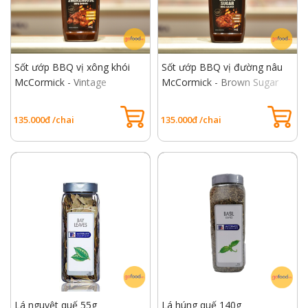
Sốt ướp BBQ vị xông khói
Sốt ướp BBQ vị đường nâu
McCormick - Vintage
McCormick - Brown Sugar
Smokehouse BBQ Sauce
BBQ Sauce
135.000đ /chai
135.000đ /chai
Lá nguyệt quế 55g
Lá húng quế 140g