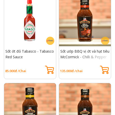
Sốt ớt đỏ Tabasco - Tabasco
Sốt ướp BBQ vị ớt và hạt tiêu
Red Sauce
McCormick - Chilli & Pepper
BBQ Sauce
85.000đ /Chai
135.000đ /chai