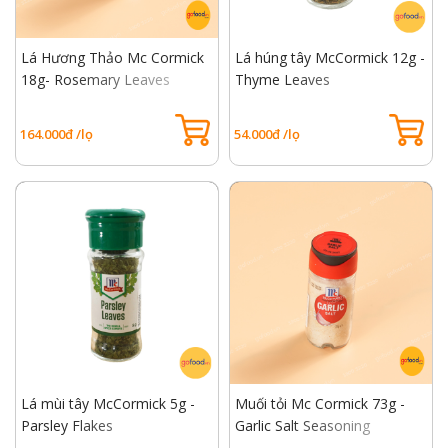
Lá Hương Thảo Mc Cormick
Lá húng tây McCormick 12g -
18g- Rosemary Leaves
Thyme Leaves
164.000đ /lọ
54.000đ /lọ
Lá mùi tây McCormick 5g -
Muối tỏi Mc Cormick 73g -
Parsley Flakes
Garlic Salt Seasoning