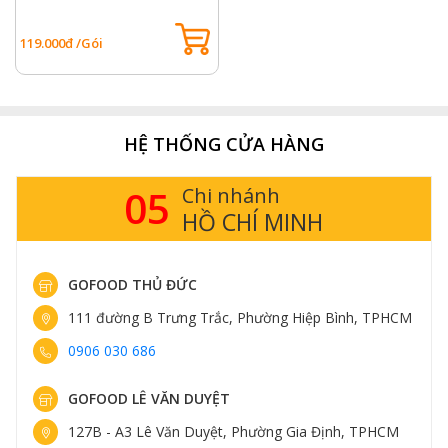
119.000đ /Gói
HỆ THỐNG CỬA HÀNG
05
Chi nhánh
HỒ CHÍ MINH
GOFOOD THỦ ĐỨC
111 đường B Trưng Trắc, Phường Hiệp Bình, TPHCM
0906 030 686
GOFOOD LÊ VĂN DUYỆT
127B - A3 Lê Văn Duyệt, Phường Gia Định, TPHCM