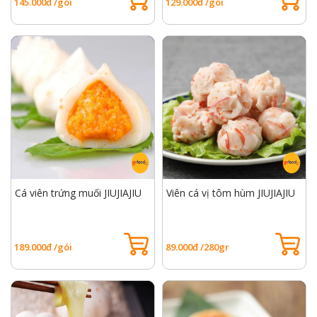
145.000đ /gói
129.000đ /gói
Cá viên trứng muối JIUJIAJIU
Viên cá vị tôm hùm JIUJIAJIU
189.000đ /gói
89.000đ /280gr