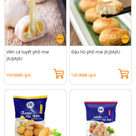
Viên cá tuyết phô mai
Đậu hũ phô mai JIUJIAJIU
JIUJIAJIU
159.000đ /gói
125.000đ /gói