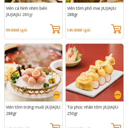
Viên cá hình nhím biển
Viên tôm phô mai JIUJIAJIU
JIUJIAJIU 280gr
288gr
99.000đ /gói
145.000đ /gói
Viên tôm trứng muối JIUJIAJIU
Túi phúc nhân tôm JIUJIAJIU
288gr
250gr