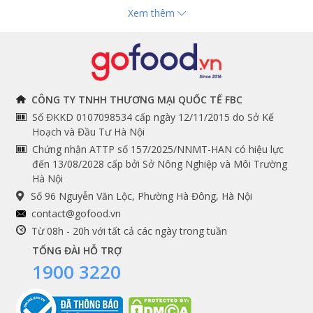
Xem thêm
Hải sản nhập khẩu
toán
Đồ bếp chuyên dụng
Tuyển dụng
THÔNG TIN
THEO DÕI NGAY
CÔNG TY TNHH THƯƠNG MẠI QUỐC TẾ FBC
Số ĐKKD 0107098534 cấp ngày 12/11/2015 do Sở Kế
Chính sách và quy định
Facebook
Hoạch và Đầu Tư Hà Nội
Instagram
chung
Chứng nhận ATTP số 157/2025/NNMT-HAN có hiệu lực
đến 13/08/2028 cấp bởi Sở Nông Nghiệp và Môi Trường
Youtube
Hướng dẫn đặt hàng
Hà Nội
Tiktok
Cam kết chất lượng
Số 96 Nguyễn Văn Lộc, Phường Hà Đông, Hà Nội
Grab
contact@gofood.vn
Shopee
Từ 08h - 20h với tất cả các ngày trong tuần
TỔNG ĐÀI HỖ TRỢ
1900 3220
DỊCH VỤ