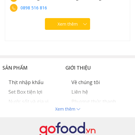
0898 516 816
Xem thêm
SẢN PHẨM
GIỚI THIỆU
Thịt nhập khẩu
Về chúng tôi
Set Box tiện lợi
Liên hệ
Nước sốt và gia vị
Phương thức thanh
Xem thêm
Hải sản nhập khẩu
toán
Đồ bếp chuyên dụng
Tuyển dụng