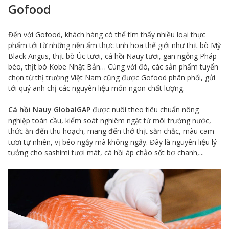
Gofood
Đến với Gofood, khách hàng có thể tìm thấy nhiều loại thực
phẩm tới từ những nền ẩm thực tinh hoa thế giới như thịt bò Mỹ
Black Angus, thịt bò Úc tươi, cá hồi Nauy tươi, gan ngỗng Pháp
béo, thịt bò Kobe Nhật Bản… Cùng với đó, các sản phẩm tuyển
chọn từ thị trường Việt Nam cũng được Gofood phân phối, gửi
tới quý anh chị các nguyên liệu món ngon chất lượng.
Cá hồi Nauy GlobalGAP
được nuôi theo tiêu chuẩn nông
nghiệp toàn cầu, kiểm soát nghiêm ngặt từ môi trường nước,
thức ăn đến thu hoạch, mang đến thớ thịt săn chắc, màu cam
tươi tự nhiên, vị béo ngậy mà không ngấy. Đây là nguyên liệu lý
tưởng cho sashimi tươi mát, cá hồi áp chảo sốt bơ chanh,...