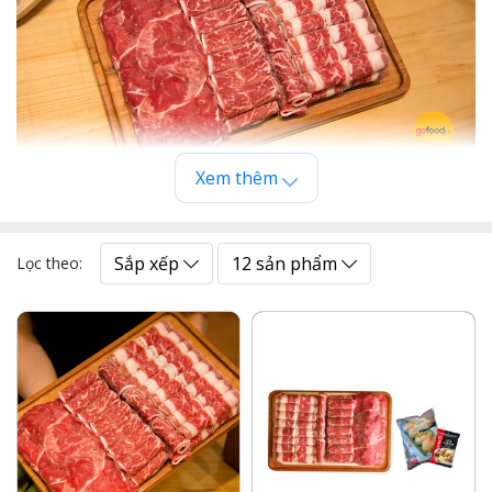
Xem thêm
Set Box lẩu bò Black Angus dành cho 4-5 người ăn
Thịt được cắt thái sẵn, mỏng cho món lẩu;
Trình bày đẹp mắt;
Sắp xếp
12 sản phẩm
Mix nhiều phần thịt ngon nhất cho món lẩu;
Lọc theo:
Set Box Lẩu sẽ là lựa chọn hoàn hảo cho bữa tiệc từ 4-5
người ăn.
Hãy gọi ngay hệ thống cửa hàng thực phẩm cao cấp
Gofood để đặt hàng và được tư vấn nhanh nhất!
Gofood ship hàng tận nơi tại Hà Nội, Hồ Chí Minh và
các tỉnh lân cận.