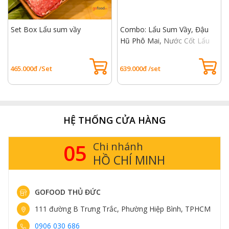
GOFOOD - THỰC PHẨM NHẬP KHẨU
Hotline đặt hàng: 1900 3220
Set Box Lẩu sum vầy
Combo: Lẩu Sum Vầy, Đậu
Hũ Phô Mai, Nước Cốt Lẩu
Haidilao
465.000đ /Set
639.000đ /set
HỆ THỐNG CỬA HÀNG
05
Chi nhánh
HỒ CHÍ MINH
GOFOOD THỦ ĐỨC
111 đường B Trưng Trắc, Phường Hiệp Bình, TPHCM
0906 030 686