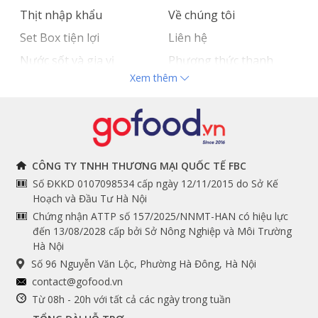
Thịt nhập khẩu
Về chúng tôi
Set Box tiện lợi
Liên hệ
Nước sốt và gia vị
Phương thức thanh
Xem thêm
Hải sản nhập khẩu
toán
Đồ bếp chuyên dụng
Tuyển dụng
THÔNG TIN
THEO DÕI NGAY
CÔNG TY TNHH THƯƠNG MẠI QUỐC TẾ FBC
Số ĐKKD 0107098534 cấp ngày 12/11/2015 do Sở Kế
Chính sách và quy định
Facebook
Hoạch và Đầu Tư Hà Nội
Instagram
chung
Chứng nhận ATTP số 157/2025/NNMT-HAN có hiệu lực
đến 13/08/2028 cấp bởi Sở Nông Nghiệp và Môi Trường
Youtube
Hướng dẫn đặt hàng
Hà Nội
Tiktok
Cam kết chất lượng
Số 96 Nguyễn Văn Lộc, Phường Hà Đông, Hà Nội
Grab
contact@gofood.vn
Shopee
Từ 08h - 20h với tất cả các ngày trong tuần