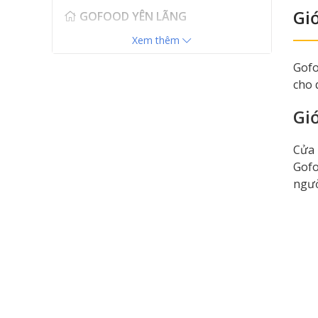
Giớ
GOFOOD YÊN LÃNG
23 Yên Lãng, Phường Đống Đa,
Xem thêm
Hà Nội
Gofo
0896 467 799
cho 
Giớ
GOFOOD LÊ ĐẠI HÀNH
48 Lê Đại Hành, Phường Hai Bà
Cửa 
Trưng, Hà Nội
Gofo
0899 466 966
ngườ
GOFOOD HÀM NGHI
CT1A-ĐN2, Hàm Nghi, Phường
Từ Liêm, Hà Nội
0898 572 788