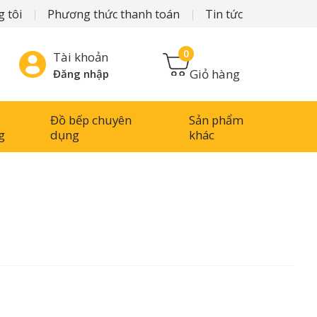
 tôi
Phương thức thanh toán
Tin tức
0
Tài khoản
Giỏ hàng
Đăng nhập
Đồ bếp chuyên
Sản phẩm
g
dụng
khác