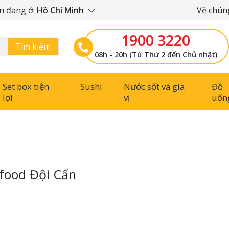
n đang ở:
Hồ Chí Minh
Về chúng
1900 3220
Tìm kiếm
08h - 20h (Từ Thứ 2 đến Chủ nhật)
Set box tiện
Sushi
Nước sốt và gia
Đồ
lợi
vị
uốn
food Đội Cấn