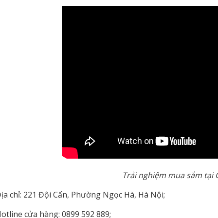
Trải nghiệm mua sắm tại 
a chỉ: 221 Đội Cấn, Phường Ngọc Hà, Hà Nội;
tline cửa hàng: 0899 592 889;