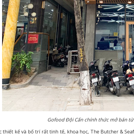
Gofood Đội Cấn chính thức mở bán từ
 thiết kế và bố trí rất tinh tế, khoa học, The Butcher & S