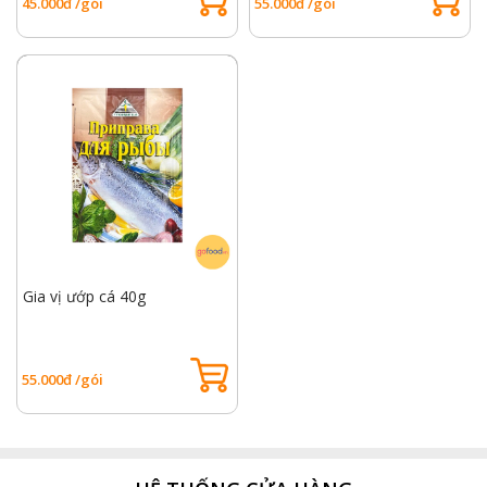
45.000đ /gói
55.000đ /gói
Gia vị ướp cá 40g
55.000đ /gói