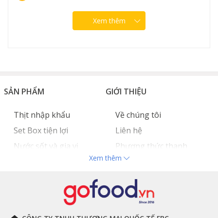
Xem thêm
SẢN PHẨM
GIỚI THIỆU
Thịt nhập khẩu
Về chúng tôi
Set Box tiện lợi
Liên hệ
Nước sốt và gia vị
Phương thức thanh
Xem thêm
Hải sản nhập khẩu
toán
Đồ bếp chuyên dụng
Tuyển dụng
THÔNG TIN
THEO DÕI NGAY