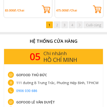
83.000đ /Chai
475.000đ /Chai
Tiếp
1
2
3
4
Cuối cùng
HỆ THỐNG CỬA HÀNG
05
Chi nhánh
HỒ CHÍ MINH
GOFOOD THỦ ĐỨC
111 đường B Trưng Trắc, Phường Hiệp Bình, TPHCM
0906 030 686
GOFOOD LÊ VĂN DUYỆT