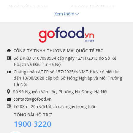
Nước sốt và gia vị
Phương thức thanh
Xem thêm
Hải sản nhập khẩu
toán
Đồ bếp chuyên dụng
Tuyển dụng
THÔNG TIN
THEO DÕI NGAY
CÔNG TY TNHH THƯƠNG MẠI QUỐC TẾ FBC
Số ĐKKD 0107098534 cấp ngày 12/11/2015 do Sở Kế
Chính sách và quy định
Facebook
Hoạch và Đầu Tư Hà Nội
Instagram
chung
Chứng nhận ATTP số 157/2025/NNMT-HAN có hiệu lực
đến 13/08/2028 cấp bởi Sở Nông Nghiệp và Môi Trường
Youtube
Hướng dẫn đặt hàng
Hà Nội
Tiktok
Cam kết chất lượng
Số 96 Nguyễn Văn Lộc, Phường Hà Đông, Hà Nội
Grab
contact@gofood.vn
Shopee
Từ 08h - 20h với tất cả các ngày trong tuần
TỔNG ĐÀI HỖ TRỢ
1900 3220
DỊCH VỤ