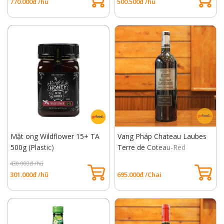
770.000đ /hũ
500.500đ /hũ
Mật ong Wildflower 15+ TA
Vang Pháp Chateau Laubes
500g (Plastic)
Terre de Coteau-Red
430.000đ /hũ
301.000đ /hũ
695.000đ /Chai