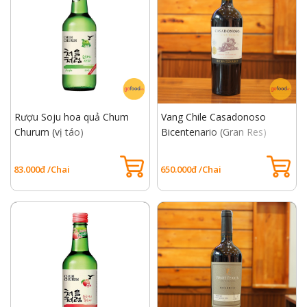
Rượu Soju hoa quả Chum
Vang Chile Casadonoso
Churum (vị táo)
Bicentenario (Gran Res)
Cabernet Sauvignon
83.000đ /Chai
650.000đ /Chai