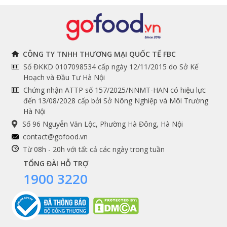
Đồ bếp chuyên dụng
Tuyển dụng
THÔNG TIN
THEO DÕI NGAY
CÔNG TY TNHH THƯƠNG MẠI QUỐC TẾ FBC
Số ĐKKD 0107098534 cấp ngày 12/11/2015 do Sở Kế
Chính sách và quy định
Facebook
Hoạch và Đầu Tư Hà Nội
Instagram
chung
Chứng nhận ATTP số 157/2025/NNMT-HAN có hiệu lực
đến 13/08/2028 cấp bởi Sở Nông Nghiệp và Môi Trường
Youtube
Hướng dẫn đặt hàng
Hà Nội
Tiktok
Cam kết chất lượng
Số 96 Nguyễn Văn Lộc, Phường Hà Đông, Hà Nội
Grab
contact@gofood.vn
Shopee
Từ 08h - 20h với tất cả các ngày trong tuần
TỔNG ĐÀI HỖ TRỢ
1900 3220
DỊCH VỤ
Premium services
Gói quà biếu tặng