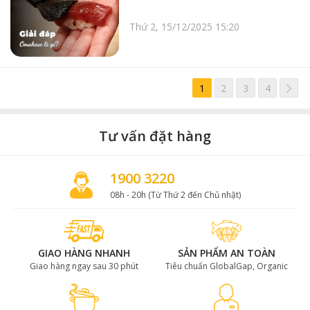
Thứ 2, 15/12/2025 15:20
>
1
2
3
4
Tư vấn đặt hàng
1900 3220
08h - 20h (Từ Thứ 2 đến Chủ nhật)
GIAO HÀNG NHANH
SẢN PHẨM AN TOÀN
Giao hàng ngay sau 30 phút
Tiêu chuẩn GlobalGap, Organic