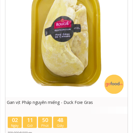
Gan vịt Pháp nguyên miếng - Duck Foie Gras
02
11
50
48
Ngày
Giờ
Phút
Giây
309.000đ/100 gr