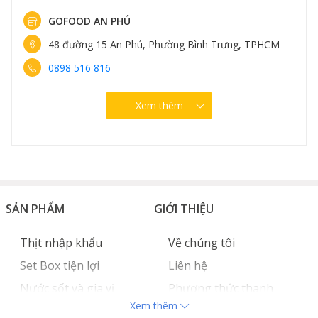
GOFOOD AN PHÚ
48 đường 15 An Phú, Phường Bình Trưng, TPHCM
0898 516 816
Xem thêm
SẢN PHẨM
GIỚI THIỆU
Thịt nhập khẩu
Về chúng tôi
Set Box tiện lợi
Liên hệ
Nước sốt và gia vị
Phương thức thanh
Xem thêm
Hải sản nhập khẩu
toán