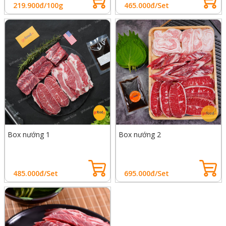
219.900đ/100g
465.000đ/Set
Box nướng 1
Box nướng 2
485.000đ/Set
695.000đ/Set