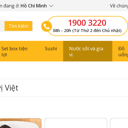
n đang ở:
Hồ Chí Minh
Về chúng
1900 3220
Tìm kiếm
08h - 20h (Từ Thứ 2 đến Chủ nhật)
Set box tiện
Sushi
Nước sốt và gia
Đồ
lợi
vị
uốn
ị Việt