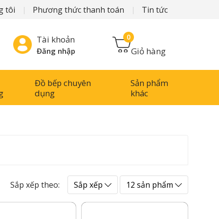
 tôi
Phương thức thanh toán
Tin tức
0
Tài khoản
Giỏ hàng
Đăng nhập
Đồ bếp chuyên
Sản phẩm
g
dụng
khác
Sắp xếp theo:
Sắp xếp
12 sản phẩm