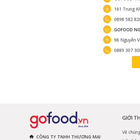
161 Trung K
0898 582 82
GOFOOD NG
96 Nguyễn V
0889 307 30
GIỚI T
Về chúng
CÔNG TY TNHH THƯƠNG MẠI