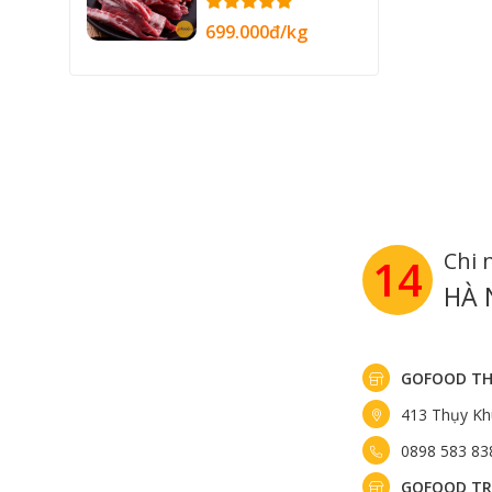
699.000đ/kg
Chi 
14
HÀ 
GOFOOD TH
413 Thụy Kh
0898 583 83
GOFOOD TR