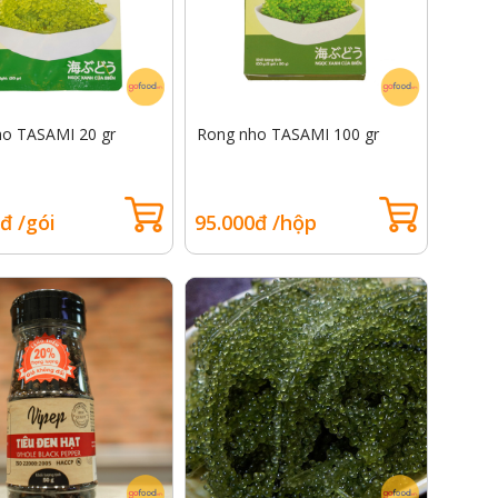
o TASAMI 20 gr
Rong nho TASAMI 100 gr
đ /gói
95.000đ /hộp
Cá tuyết Úc Glacier 51
Gan vịt Pháp nguy