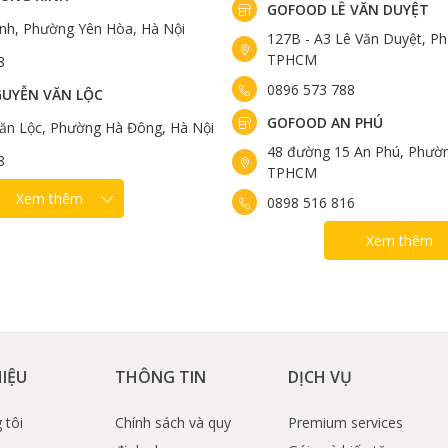
GOFOOD LÊ VĂN DUYỆT
ính, Phường Yên Hòa, Hà Nội
127B - A3 Lê Văn Duyệt, Ph
TPHCM
8
0896 573 788
UYỄN VĂN LỘC
GOFOOD AN PHÚ
ăn Lộc, Phường Hà Đông, Hà Nội
48 đường 15 An Phú, Phườn
8
TPHCM
Xem thêm
0898 516 816
Xem thêm
HIỆU
THÔNG TIN
DỊCH VỤ
 tôi
Chính sách và quy
Premium services