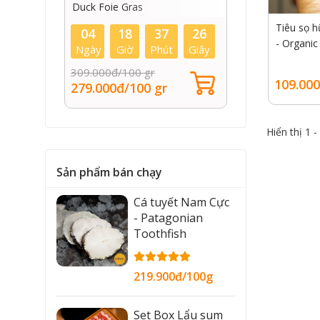
MB 6-7 - 
King Rive
Tiêu sọ h
25
04
18
37
25
04
- Organic
iây
Ngày
Giờ
Phút
Giây
Ngày
gram
119.000đ/lọ
3.050.00
109.000
79.000đ/lọ
2.899.0
Hiển thị 1 
Sản phẩm bán chạy
Cá tuyết Nam Cực
- Patagonian
Toothfish
219.900đ/100g
Set Box Lẩu sum