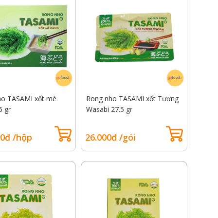
ho TASAMI xốt mè
Rong nho TASAMI xốt Tương
5 gr
Wasabi 27.5 gr
00đ /hộp
26.000đ /gói