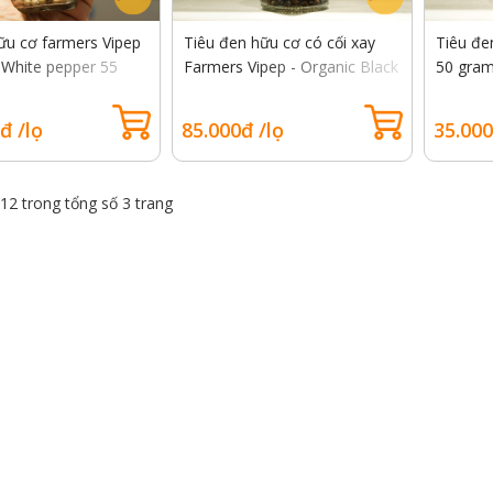
Tenderloin Wagyu
Black Angus - Rib Eye Beef
r MB 6-7 (kg)
Legacy USDA
ữu cơ farmers Vipep
Tiêu đen hữu cơ có cối xay
Tiêu đe
18
37
25
04
18
37
25
 White pepper 55
Farmers Vipep - Organic Black
50 gra
Giờ
Phút
Giây
Ngày
Giờ
Phút
Giây
Pepper 55 gram
0đ/kg
995.000đ/kg
đ /lọ
85.000đ /lọ
35.000
00đ/kg
945.000đ/kg
- 12 trong tổng số 3 trang