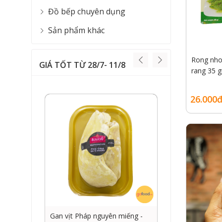
Đồ bếp chuyên dụng
Sản phẩm khác
Rong nho
GIÁ TỐT TỪ 28/7- 11/8
rang 35 g
26.000đ
 -
Ruốc cá hồi Nauy 70g GOFOOD
Thăn nội 