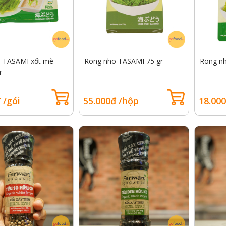
 TASAMI xốt mè
Rong nho TASAMI 75 gr
Rong nh
r
 /gói
55.000đ /hộp
18.000
Wagyu Úc King River
Thịt thăn lưng bò Mỹ Legacy