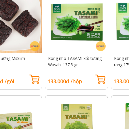
dưỡng MsSlim
Rong nho TASAMI xốt tương
Rong n
Wasabi 137.5 gr
rang 17
đ /gói
133.000đ /hộp
133.0