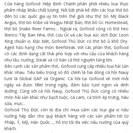
Cửa hàng Gofood Hiệp Bình Chánh phân phối nhiều loại thực
phẩm nhập khẩu chất lượng. Nổi bật phải kể đến các loại thịt bò
đến từ các quốc gia uy tín trên thế giới như thịt bò Mỹ Black
Angus, thịt bò Kobe và Wagyu Nhật Bản, thịt bò Úc Homestead,
thịt bò Snake River Farms… Ngoài ra, Gofood cũng có thịt heo
Iberico Tây Ban Nha, thịt cừu Úc và các loại xúc xích Đức Leon
King chuẩn vị. Đặc biệt, Gofood Thủ Đức có thịt bò ủ khô Dry-
Aged hảo hạng cho món Beefsteak. Với các phần thịt, Gofood
có các định dạng cắt thái phù hợp với nhu cầu của khách hàng
như lẩu, nướng, Steak và có bán cả thịt nguyên tảng lớn.
Bên cạnh các sản phẩm thịt, Gofood cung cấp nhiều loại hải sản
khác nhau. Tiêu biểu trong số đó chính là hai dòng cá hồi Nauy
tươi là Global GAP và Organic. Cá hồi tại Gofood về mới mỗi
ngày và được fillet trong ngày, đảm bảo tươi ngon và dinh
dưỡng. Cùng với cá hồi Nauy, Gofood Thủ Đức cũng có nhiều
món hải sản khác như bạch tuộc, cá cam, cá trích ép trứng, hàu
sữa, mực...
Gofood Thủ Đức còn là địa chỉ mua sắm các loại gia vị nấu
nướng hấp dẫn cho quý khách hàng với các sản phẩm tới từ
Pháp, Ý, Mỹ, Hàn Quốc…, hỗ trợ tối đa việc nấu nướng của quý
khách.