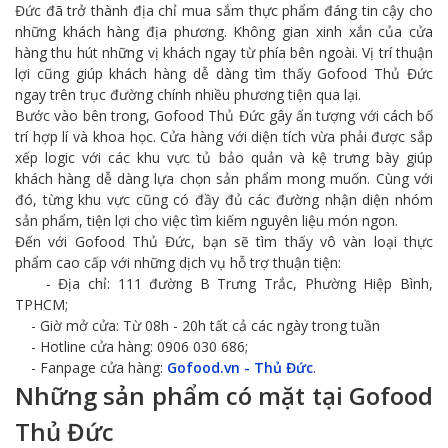
Đức đã trở thành địa chỉ mua sắm thực phẩm đáng tin cậy cho
những khách hàng địa phương. Không gian xinh xắn của cửa
hàng thu hút những vị khách ngay từ phía bên ngoài. Vị trí thuận
lợi cũng giúp khách hàng dễ dàng tìm thấy Gofood Thủ Đức
ngay trên trục đường chính nhiều phương tiện qua lại.
Bước vào bên trong, Gofood Thủ Đức gây ấn tượng với cách bố
trí hợp lí và khoa học. Cửa hàng với diện tích vừa phải được sắp
xếp logic với các khu vực tủ bảo quản và kệ trưng bày giúp
khách hàng dễ dàng lựa chọn sản phẩm mong muốn. Cùng với
đó, từng khu vực cũng có đầy đủ các đường nhận diện nhóm
sản phẩm, tiện lợi cho việc tìm kiếm nguyên liệu món ngon.
Đến với Gofood Thủ Đức, bạn sẽ tìm thấy vô vàn loại thực
phẩm cao cấp với những dịch vụ hỗ trợ thuận tiện:
- Địa chỉ: 111 đường B Trưng Trắc, Phường Hiệp Bình,
TPHCM;
- Giờ mở cửa: Từ 08h - 20h tất cả các ngày trong tuần
- Hotline cửa hàng: 0906 030 686;
- Fanpage cửa hàng:
Gofood.vn - Thủ Đức
.
Những sản phẩm có mặt tại Gofood
Thủ Đức