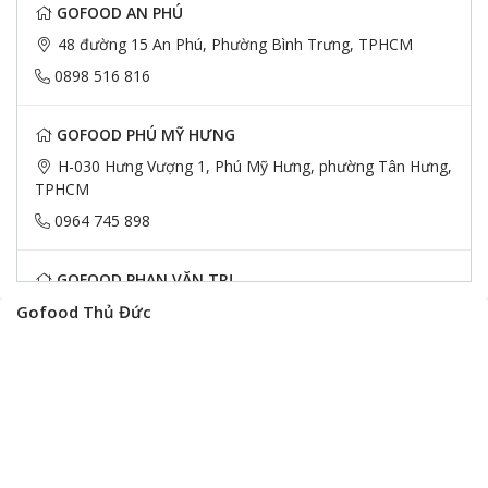
GOFOOD AN PHÚ
48 đường 15 An Phú, Phường Bình Trưng, TPHCM
0898 516 816
GOFOOD PHÚ MỸ HƯNG
H-030 Hưng Vượng 1, Phú Mỹ Hưng, phường Tân Hưng,
TPHCM
0964 745 898
GOFOOD PHAN VĂN TRỊ
Gofood Thủ Đức
833 Phan Văn Trị, Phường Hạnh Thông, TP.HCM
0896 726 299