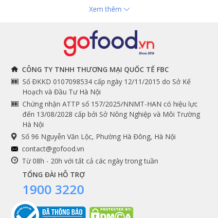
Xem thêm
Hải sản nhập khẩu
toán
Đồ bếp chuyên dụng
Tuyển dụng
THÔNG TIN
THEO DÕI NGAY
CÔNG TY TNHH THƯƠNG MẠI QUỐC TẾ FBC
Số ĐKKD 0107098534 cấp ngày 12/11/2015 do Sở Kế
Chính sách và quy định
Facebook
Hoạch và Đầu Tư Hà Nội
Instagram
chung
Chứng nhận ATTP số 157/2025/NNMT-HAN có hiệu lực
đến 13/08/2028 cấp bởi Sở Nông Nghiệp và Môi Trường
Youtube
Hướng dẫn đặt hàng
Hà Nội
Tiktok
Cam kết chất lượng
Số 96 Nguyễn Văn Lộc, Phường Hà Đông, Hà Nội
Grab
contact@gofood.vn
Shopee
Từ 08h - 20h với tất cả các ngày trong tuần
TỔNG ĐÀI HỖ TRỢ
1900 3220
DỊCH VỤ