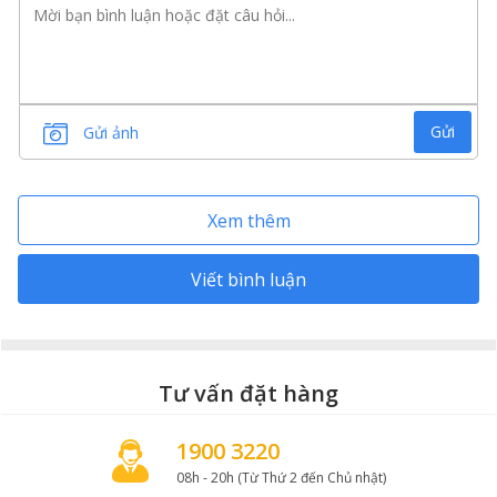
Set nướng 1 gồm các phần thịt bò ngon, hấp dẫn
Gửi
Gửi ảnh
Trong
set box nướng
này, Gofood mang đến bạn
những phần thịt phù hợp với tiệc nướng tại nhà cực
ngon.
Xem thêm
Ba chỉ bò (400g)
Viết bình luận
Ba chỉ bò được pha lóc từ bụng của con bò. Thịt ba chỉ
bò có đặc điểm là phần dải mỡ và nạc xen kẽ nhau giúp
miếng thịt khi nướng trở nên mềm mại, không bị khô
và dậy mùi thơm. Ba chỉ bò Mỹ ngoài thích hợp với
nướng còn có thể dùng để nhúng lẩu, xào…
Tư vấn đặt hàng
1900 3220
08h - 20h (Từ Thứ 2 đến Chủ nhật)