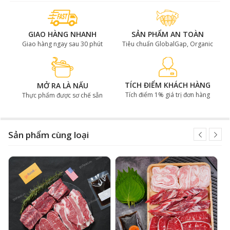
GIAO HÀNG NHANH
SẢN PHẨM AN TOÀN
Giao hàng ngay sau 30 phút
Tiêu chuẩn GlobalGap, Organic
TÍCH ĐIỂM KHÁCH HÀNG
MỞ RA LÀ NẤU
Tích điểm 1% giá trị đơn hàng
Thực phẩm được sơ chế sẵn
Thịt ba chỉ bò nạc mỡ đan xen đều đặn
Dẻ sườn bò (300g)
Sản phẩm cùng loại
Phần thịt này còn có tên gọi khác là Rib Finger, đây là
phần nằm ở ức của con bò, được pha lọc từ phần sườn
trước của con bò. Dẻ sườn bò được biết đến với hương
thơm đặc trưng, vị ngọt đậm đà cùng vị béo ngậy nhờ
những lớp mỡ dày trải dọc theo miếng thịt.