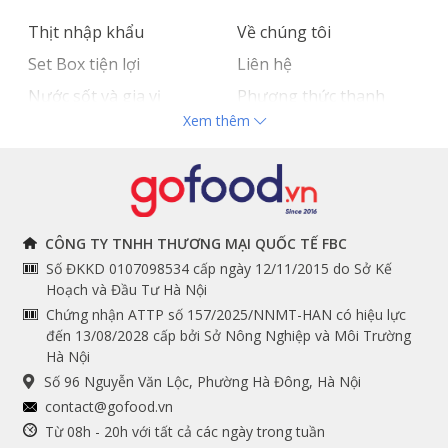
Thịt nhập khẩu
Về chúng tôi
Set Box tiện lợi
Liên hệ
Nước sốt và gia vị
Phương thức thanh
Xem thêm
Hải sản nhập khẩu
toán
Đồ bếp chuyên dụng
Tuyển dụng
THÔNG TIN
THEO DÕI NGAY
CÔNG TY TNHH THƯƠNG MẠI QUỐC TẾ FBC
Số ĐKKD 0107098534 cấp ngày 12/11/2015 do Sở Kế
Chính sách và quy định
Facebook
Hoạch và Đầu Tư Hà Nội
Instagram
chung
Chứng nhận ATTP số 157/2025/NNMT-HAN có hiệu lực
đến 13/08/2028 cấp bởi Sở Nông Nghiệp và Môi Trường
Youtube
Hướng dẫn đặt hàng
Hà Nội
Tiktok
Cam kết chất lượng
Số 96 Nguyễn Văn Lộc, Phường Hà Đông, Hà Nội
Grab
contact@gofood.vn
Shopee
Từ 08h - 20h với tất cả các ngày trong tuần