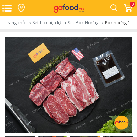
0
Trang chủ
Set box tiện lợi
Set Box Nướng
Box nướng 1