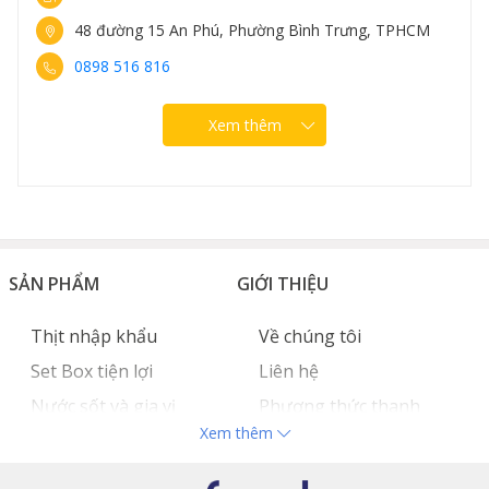
48 đường 15 An Phú, Phường Bình Trưng, TPHCM
0898 516 816
Xem thêm
SẢN PHẨM
GIỚI THIỆU
Thịt nhập khẩu
Về chúng tôi
Set Box tiện lợi
Liên hệ
Nước sốt và gia vị
Phương thức thanh
Xem thêm
Hải sản nhập khẩu
toán
Đồ bếp chuyên dụng
Tuyển dụng