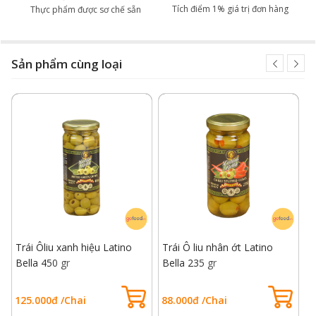
Tích điểm 1% giá trị đơn hàng
Thực phẩm được sơ chế sẵn
Sản phẩm cùng loại
Trái Ôliu xanh hiệu Latino
Trái Ô liu nhân ớt Latino
T
Bella 450 gr
Bella 235 gr
B
125.000đ /Chai
88.000đ /Chai
7