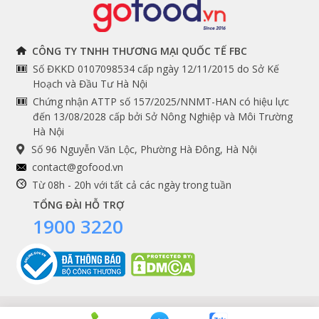
THÔNG TIN
THEO DÕI NGAY
CÔNG TY TNHH THƯƠNG MẠI QUỐC TẾ FBC
Số ĐKKD 0107098534 cấp ngày 12/11/2015 do Sở Kế
Chính sách và quy định
Facebook
Hoạch và Đầu Tư Hà Nội
Instagram
chung
Chứng nhận ATTP số 157/2025/NNMT-HAN có hiệu lực
đến 13/08/2028 cấp bởi Sở Nông Nghiệp và Môi Trường
Youtube
Hướng dẫn đặt hàng
Hà Nội
Tiktok
Cam kết chất lượng
Số 96 Nguyễn Văn Lộc, Phường Hà Đông, Hà Nội
Grab
contact@gofood.vn
Shopee
Từ 08h - 20h với tất cả các ngày trong tuần
TỔNG ĐÀI HỖ TRỢ
1900 3220
DỊCH VỤ
Premium services
Gói quà biếu tặng
Tích điểm khách hàng
Copyrights © 2016 - 2026 Gofood. All Rights Reserved