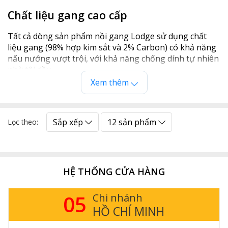
Chất liệu gang cao cấp
Tất cả dòng sản phẩm nồi gang Lodge sử dụng chất
liệu gang (98% hợp kim sắt và 2% Carbon) có khả năng
nấu nướng vượt trội, với khả năng chống dính tự nhiên
nhờ tôi dầu.
Xem thêm
Nồi gang giữ nhiệt tốt, tỏa nhiệt đồng đều giúp lưu giữ
hương vị và chất dinh dưỡng vốn có của món ăn, đảm
bảo sức khỏe cho gia đình bạn. Đặc biệt, chất liệu gang
Sắp xếp
12 sản phẩm
còn có khả năng chịu nhiệt và độ bền rất cao có thể
Lọc theo:
truyền qua nhiều thế hệ - được chứng nhận hơn 120
năm vẫn sử dụng tốt.
Nồi gang Lodge là sự lựa chọn lý tưởng để nấu các món
HỆ THỐNG CỬA HÀNG
ăn chiên giòn, rán, áp chảo, nướng, kho, bỏ lò, nấu
cơm.
05
Chi nhánh
HỒ CHÍ MINH