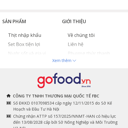
SẢN PHẨM
GIỚI THIỆU
Thịt nhập khẩu
Về chúng tôi
Set Box tiện lợi
Liên hệ
Nước sốt và gia vị
Phương thức thanh
Xem thêm
Hải sản nhập khẩu
toán
Đồ bếp chuyên dụng
Tuyển dụng
Nồi gang Lodge là sự lựa chọn lý tưởng để nấu các
món ăn chiên giòn, rán, áp chảo, nướng, kho, bỏ lò,
nấu cơm
THÔNG TIN
THEO DÕI NGAY
CÔNG TY TNHH THƯƠNG MẠI QUỐC TẾ FBC
Số ĐKKD 0107098534 cấp ngày 12/11/2015 do Sở Kế
Chính sách và quy định
Facebook
Với chất lượng và sự đồng đều trong từng sản phẩm,
Hoạch và Đầu Tư Hà Nội
Lodge đã danh dự đạt giải thưởng Good Housekeeping
Instagram
chung
Chứng nhận ATTP số 157/2025/NNMT-HAN có hiệu lực
Good Buy và trở thành thương hiệu quốc gia, mang văn
đến 13/08/2028 cấp bởi Sở Nông Nghiệp và Môi Trường
Youtube
Hướng dẫn đặt hàng
hóa Mỹ.