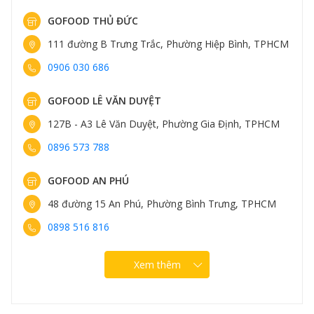
GOFOOD THỦ ĐỨC
111 đường B Trưng Trắc, Phường Hiệp Bình, TPHCM
0906 030 686
GOFOOD LÊ VĂN DUYỆT
127B - A3 Lê Văn Duyệt, Phường Gia Định, TPHCM
0896 573 788
Chất liệu gang cao cấp mang lại những tính năng vượt
GOFOOD AN PHÚ
trội
48 đường 15 An Phú, Phường Bình Trưng, TPHCM
0898 516 816
Xem thêm