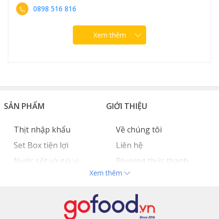
0898 516 816
Xem thêm
SẢN PHẨM
GIỚI THIỆU
Thịt nhập khẩu
Về chúng tôi
Set Box tiện lợi
Liên hệ
Nước sốt và gia vị
Phương thức thanh
Xem thêm
Hải sản nhập khẩu
toán
Đồ bếp chuyên dụng
Tuyển dụng