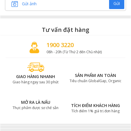
Gửi
Gửi ảnh
Tư vấn đặt hàng
1900 3220
08h - 20h (Từ Thứ 2 đến Chủ nhật)
SẢN PHẨM AN TOÀN
Tiêu chuẩn GlobalGap, Organic
GIAO HÀNG NHANH
Giao hàng ngay sau 30 phút
MỞ RA LÀ NẤU
Thực phẩm được sơ chế sẵn
TÍCH ĐIỂM KHÁCH HÀNG
Tích điểm 1% giá trị đơn hàng