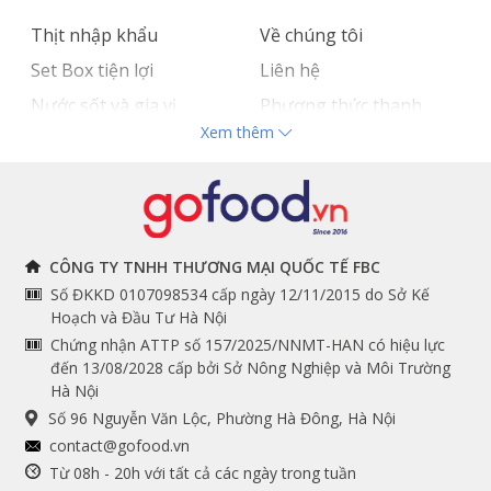
Thịt nhập khẩu
Về chúng tôi
Set Box tiện lợi
Liên hệ
Nước sốt và gia vị
Phương thức thanh
Xem thêm
Hải sản nhập khẩu
toán
Đồ bếp chuyên dụng
Tuyển dụng
THÔNG TIN
THEO DÕI NGAY
CÔNG TY TNHH THƯƠNG MẠI QUỐC TẾ FBC
Số ĐKKD 0107098534 cấp ngày 12/11/2015 do Sở Kế
Chính sách và quy định
Facebook
Hoạch và Đầu Tư Hà Nội
Instagram
chung
Chứng nhận ATTP số 157/2025/NNMT-HAN có hiệu lực
đến 13/08/2028 cấp bởi Sở Nông Nghiệp và Môi Trường
Youtube
Hướng dẫn đặt hàng
Hà Nội
Tiktok
Cam kết chất lượng
Số 96 Nguyễn Văn Lộc, Phường Hà Đông, Hà Nội
Grab
contact@gofood.vn
Shopee
Từ 08h - 20h với tất cả các ngày trong tuần