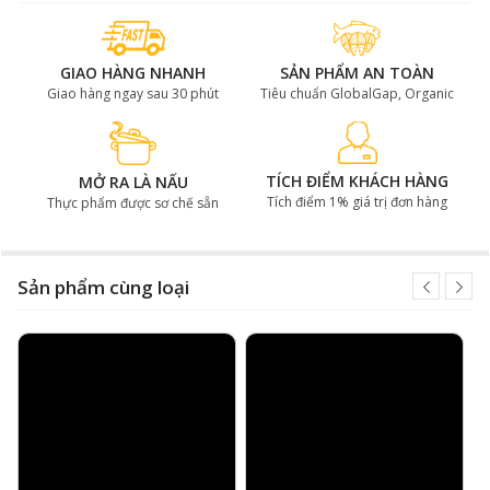
chuyển mùa.
Ứng dụng đa dạng:
Ngoài công dụng như một bài
GIAO HÀNG NHANH
SẢN PHẨM AN TOÀN
thuốc dân gian, mật ong Cinnamon còn được sử dụng
Giao hàng ngay sau 30 phút
Tiêu chuẩn GlobalGap, Organic
để làm sốt ăn bánh mì, làm bánh, pha nước…
TÍCH ĐIỂM KHÁCH HÀNG
MỞ RA LÀ NẤU
Tích điểm 1% giá trị đơn hàng
Thực phẩm được sơ chế sẵn
Sản phẩm cùng loại
Mật ong Cinnamon kết hợp quế xay tăng sức đề kháng