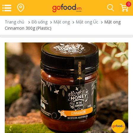
0
Trang chủ
Đồ uống
Mật ong
Mật ong Úc
Mật ong
Cinnamon 300g (Plastic)