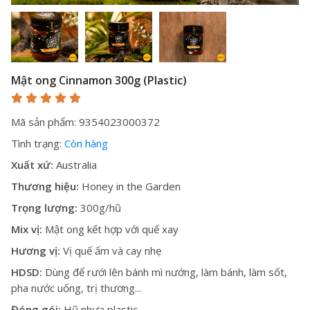
Mật ong Cinnamon 300g (Plastic)
Mã sản phẩm: 9354023000372
Tình trạng:
Còn hàng
Xuất xứ:
Australia
Thương hiệu:
Honey in the Garden
Trọng lượng:
300g/hũ
Mix vị:
Mật ong kết hợp với quế xay
Hương vị:
Vị quế ấm và cay nhẹ
HDSD:
Dùng để rưới lên bánh mì nướng, làm bánh, làm sốt,
pha nước uống, trị thương...
Đóng gói:
Hũ nhựa plastic