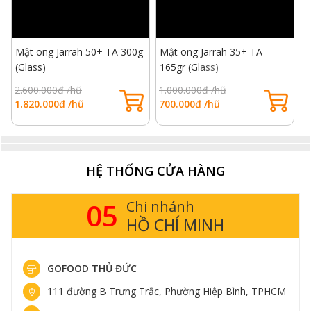
Mật ong Jarrah 50+ TA 300g
Mật ong Jarrah 35+ TA
M
(Glass)
165gr (Glass)
(
2.600.000đ /hũ
1.000.000đ /hũ
1
1.820.000đ /hũ
700.000đ /hũ
7
HỆ THỐNG CỬA HÀNG
05
Chi nhánh
HỒ CHÍ MINH
GOFOOD THỦ ĐỨC
111 đường B Trưng Trắc, Phường Hiệp Bình, TPHCM