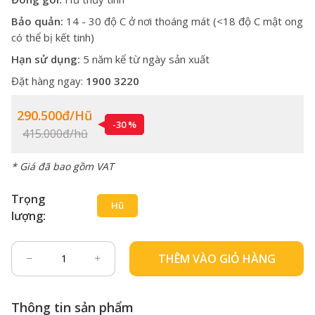
Bảo quản:
14 - 30 độ C ở nơi thoáng mát (<18 độ C mật ong
có thể bị kết tinh)
Hạn sử dụng:
5 năm kể từ ngày sản xuất
Đặt hàng ngay:
1900 3220
290.500đ/hũ
-30 %
415.000đ/hũ
* Giá đã bao gồm VAT
Trọng
Hũ
lượng:
THÊM VÀO GIỎ HÀNG
Thông tin sản phẩm