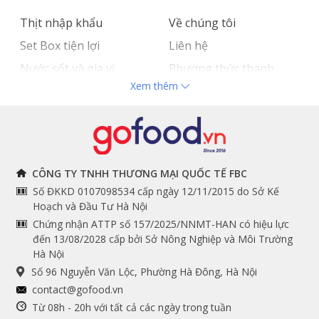
Thịt nhập khẩu
Về chúng tôi
Set Box tiện lợi
Liên hệ
Nước sốt và gia vị
Phương thức thanh
Xem thêm
Hải sản nhập khẩu
toán
Đồ bếp chuyên dụng
Tuyển dụng
THÔNG TIN
THEO DÕI NGAY
CÔNG TY TNHH THƯƠNG MẠI QUỐC TẾ FBC
Số ĐKKD 0107098534 cấp ngày 12/11/2015 do Sở Kế
Chính sách và quy định
Facebook
Hoạch và Đầu Tư Hà Nội
Instagram
chung
Chứng nhận ATTP số 157/2025/NNMT-HAN có hiệu lực
đến 13/08/2028 cấp bởi Sở Nông Nghiệp và Môi Trường
Youtube
Hướng dẫn đặt hàng
Hà Nội
Tiktok
Cam kết chất lượng
Số 96 Nguyễn Văn Lộc, Phường Hà Đông, Hà Nội
Grab
contact@gofood.vn
Shopee
Từ 08h - 20h với tất cả các ngày trong tuần