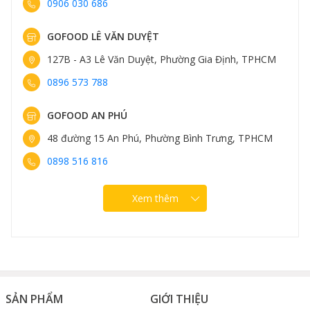
0906 030 686
GOFOOD LÊ VĂN DUYỆT
127B - A3 Lê Văn Duyệt, Phường Gia Định, TPHCM
0896 573 788
Mật ong Marri Úc được ứng dụng trong nhiều lĩnh vực khác
GOFOOD AN PHÚ
nhau
48 đường 15 An Phú, Phường Bình Trưng, TPHCM
0898 516 816
Xem thêm
SẢN PHẨM
GIỚI THIỆU