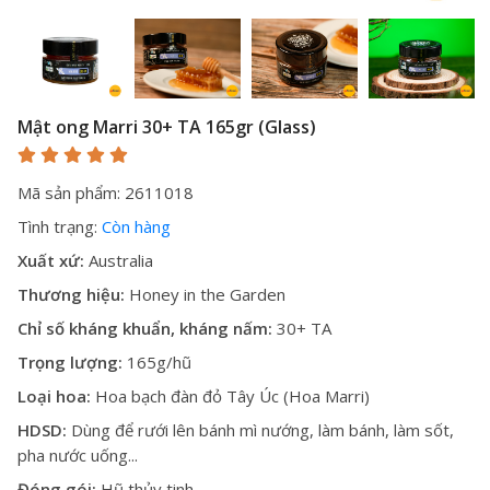
Mật ong Marri 30+ TA 165gr (Glass)
Mã sản phẩm: 2611018
Tình trạng:
Còn hàng
Xuất xứ:
Australia
Thương hiệu:
Honey in the Garden
Chỉ số kháng khuẩn, kháng nấm:
30+ TA
Trọng lượng:
165g/hũ
Loại hoa:
Hoa bạch đàn đỏ Tây Úc (Hoa Marri)
HDSD:
Dùng để rưới lên bánh mì nướng, làm bánh, làm sốt,
pha nước uống...
Đóng gói:
Hũ thủy tinh