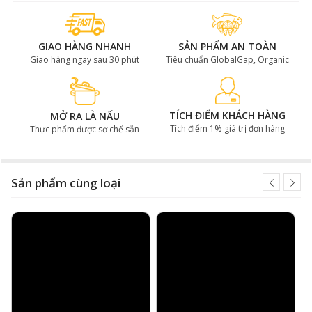
Mật ong Úc nói chung và mật ong Marri nói riêng đều
nổi tiếng là mật ong “sạch”, có tính kháng khuẩn tuyệt
vời. Gofood phân phối mật ong Marri có hoạt tính tổng
GIAO HÀNG NHANH
SẢN PHẨM AN TOÀN
hợp 30+ TA. Hoạt tính TA bao gồm: khả năng kháng
Giao hàng ngay sau 30 phút
Tiêu chuẩn GlobalGap, Organic
nấm, kháng khuẩn và kháng vi khuẩn. Chỉ số TA từ 30+
trở lên là loại mật ong hiếm có và vô cùng chất lượng.
TÍCH ĐIỂM KHÁCH HÀNG
MỞ RA LÀ NẤU
Tích điểm 1% giá trị đơn hàng
Thực phẩm được sơ chế sẵn
Sản phẩm cùng loại
Mật ong Marri 30+ TA có khả năng kháng khuẩn, kháng nấm
tuyệt vời