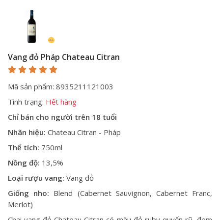
Vang đỏ Pháp Chateau Citran
Mã sản phẩm: 8935211121003
Tình trạng:
Hết hàng
Chỉ bán cho người trên 18 tuổi
Nhãn hiệu:
Chateau Citran - Pháp
Thể tích:
750ml
Nồng độ:
13,5%
Loại rượu vang:
Vang đỏ
Giống nho:
Blend (Cabernet Sauvignon, Cabernet Franc,
Merlot)
Chai vang
đỏ Chateau Citran có màu đỏ ruby quyến rũ, đem