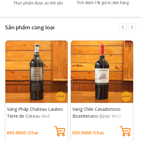
Tích điểm 1% giá trị đơn hàng
Thực phẩm được sơ chế sẵn
Sản phẩm cùng loại
Vang Pháp Chateau Laubes
Vang Chile Casadonoso
V
n
Terre de Coteau-Red
Bicentenario (Gran Res)
R
Cabernet Sauvignon
695.000đ /Chai
650.000đ /Chai
4