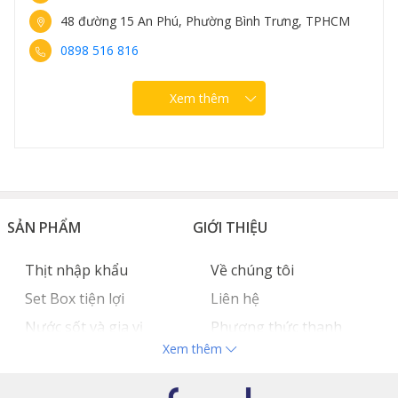
48 đường 15 An Phú, Phường Bình Trưng, TPHCM
0898 516 816
Xem thêm
SẢN PHẨM
GIỚI THIỆU
Thịt nhập khẩu
Về chúng tôi
Set Box tiện lợi
Liên hệ
Nước sốt và gia vị
Phương thức thanh
Xem thêm
Hải sản nhập khẩu
toán
Đồ bếp chuyên dụng
Tuyển dụng