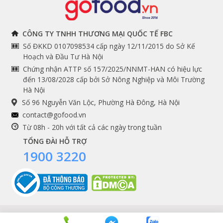
THÔNG TIN
THEO DÕI NGAY
CÔNG TY TNHH THƯƠNG MẠI QUỐC TẾ FBC
Số ĐKKD 0107098534 cấp ngày 12/11/2015 do Sở Kế
Chính sách và quy định
Facebook
Hoạch và Đầu Tư Hà Nội
Instagram
chung
Chứng nhận ATTP số 157/2025/NNMT-HAN có hiệu lực
đến 13/08/2028 cấp bởi Sở Nông Nghiệp và Môi Trường
Youtube
Hướng dẫn đặt hàng
Hà Nội
Tiktok
Cam kết chất lượng
Số 96 Nguyễn Văn Lộc, Phường Hà Đông, Hà Nội
Grab
contact@gofood.vn
Shopee
Từ 08h - 20h với tất cả các ngày trong tuần
TỔNG ĐÀI HỖ TRỢ
1900 3220
DỊCH VỤ
Premium services
Gói quà biếu tặng
Tích điểm khách hàng
Copyrights © 2016 - 2026 Gofood. All Rights Reserved