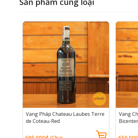
Sản phẩm cùng loại
 of
Vang Pháp Chateau Laubes Terre
Vang Ch
rnet
de Coteau-Red
Bicente
Sauvig
695.000đ /Chai
650.000