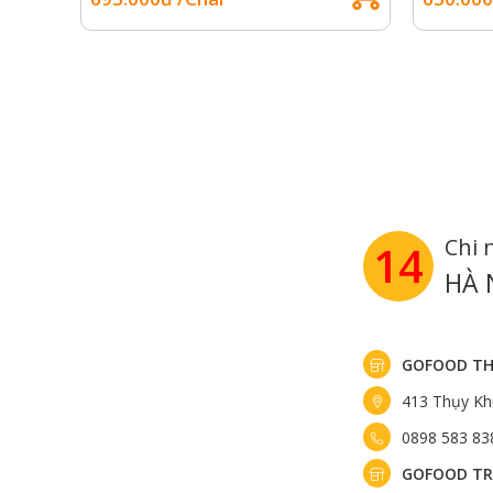
Chi 
14
HÀ 
GOFOOD TH
413 Thụy Kh
0898 583 83
GOFOOD TR