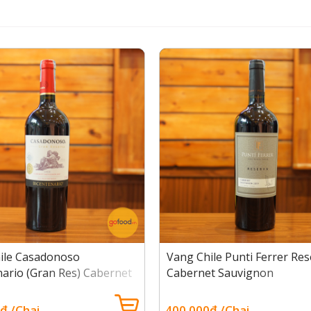
ile Casadonoso
Vang Chile Punti Ferrer Re
nario (Gran Res) Cabernet
Cabernet Sauvignon
non
đ /Chai
400.000đ /Chai