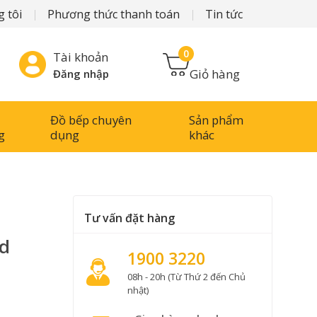
 tôi
Phương thức thanh toán
Tin tức
0
Tài khoản
Giỏ hàng
Đăng nhập
Đồ bếp chuyên
Sản phẩm
g
dụng
khác
Tư vấn đặt hàng
ed
1900 3220
08h - 20h (Từ Thứ 2 đến Chủ
nhật)