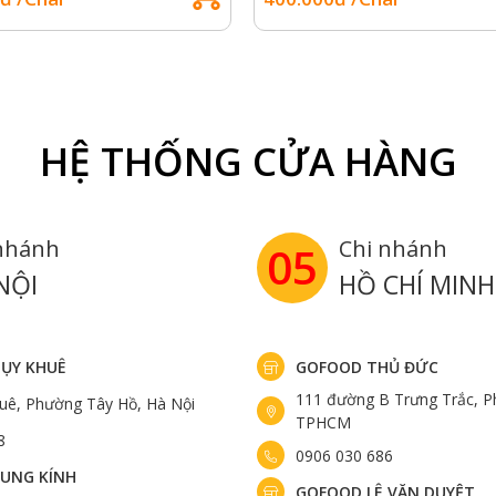
HỆ THỐNG CỬA HÀNG
nhánh
Chi nhánh
05
NỘI
HỒ CHÍ MINH
ỤY KHUÊ
GOFOOD THỦ ĐỨC
111 đường B Trưng Trắc, P
uê, Phường Tây Hồ, Hà Nội
TPHCM
8
0906 030 686
UNG KÍNH
GOFOOD LÊ VĂN DUYỆT