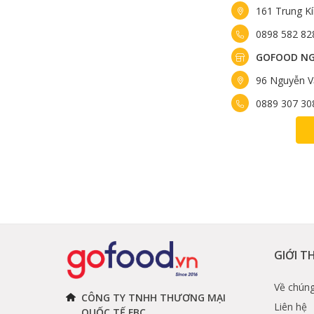
161 Trung K
0898 582 82
GOFOOD NG
96 Nguyễn V
0889 307 30
GIỚI T
Về chúng
CÔNG TY TNHH THƯƠNG MẠI
Liên hệ
QUỐC TẾ FBC