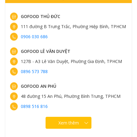
GOFOOD THỤY KHUÊ
Hiệp Bình, TPHCM
413 Thụy Khuê, Phường Tây Hồ, Hà Nội
0898 583 838
GOFOOD TRUNG KÍNH
ia Định, TPHCM
161 Trung Kính, Phường Yên Hòa, Hà Nộ
0898 582 828
GOFOOD NGUYỄN VĂN LỘC
 Trưng, TPHCM
96 Nguyễn Văn Lộc, Phường Hà Đông, H
0889 307 308
Xem thêm