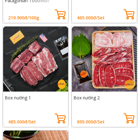
Patagonian Toothfish
219.900đ/100g
465.000đ/Set
Box nướng 1
Box nướng 2
485.000đ/Set
695.000đ/Set