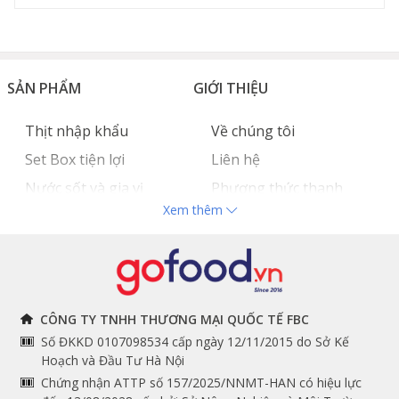
SẢN PHẨM
GIỚI THIỆU
Thịt nhập khẩu
Về chúng tôi
Set Box tiện lợi
Liên hệ
Nước sốt và gia vị
Phương thức thanh
Xem thêm
Hải sản nhập khẩu
toán
Đồ bếp chuyên dụng
Tuyển dụng
THÔNG TIN
THEO DÕI NGAY
CÔNG TY TNHH THƯƠNG MẠI QUỐC TẾ FBC
Số ĐKKD 0107098534 cấp ngày 12/11/2015 do Sở Kế
Chính sách và quy định
Facebook
Hoạch và Đầu Tư Hà Nội
Instagram
chung
Chứng nhận ATTP số 157/2025/NNMT-HAN có hiệu lực