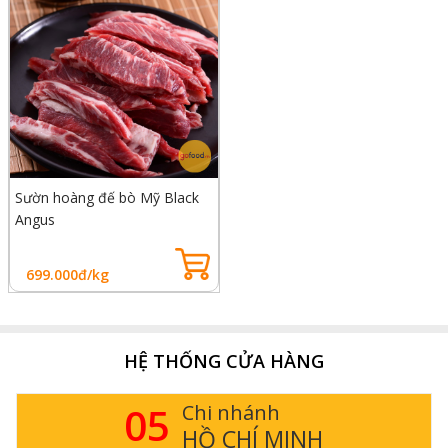
Sườn hoàng đế bò Mỹ Black
Angus
699.000đ/kg
HỆ THỐNG CỬA HÀNG
14
Chi nhánh
NH
HÀ NỘI