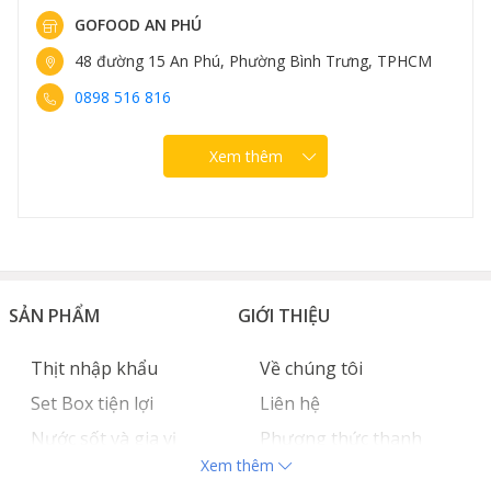
GOFOOD AN PHÚ
Nướng sốt Miso: Sự kết hợp hoàn hảo giữa vị mặn
ngọt của sốt Nhật và vị béo của cá tuyết.
48 đường 15 An Phú, Phường Bình Trưng, TPHCM
0898 516 816
Xem thêm
SẢN PHẨM
GIỚI THIỆU
Thịt nhập khẩu
Về chúng tôi
Set Box tiện lợi
Liên hệ
Nước sốt và gia vị
Phương thức thanh
Xem thêm
Hải sản nhập khẩu
toán