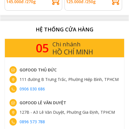
sẽ có miếng cá với lớp vỏ ngoài vàng giòn nhưng bên
145.000đ /270g
125.000đ /250g
8
trong vẫn mọng nước.
HỆ THỐNG CỬA HÀNG
05
Chi nhánh
HỒ CHÍ MINH
GOFOOD THỦ ĐỨC
111 đường B Trưng Trắc, Phường Hiệp Bình, TPHCM
0906 030 686
GOFOOD LÊ VĂN DUYỆT
Hấp kiểu Hong Kong: Sử dụng xì dầu thượng hạng và
127B - A3 Lê Văn Duyệt, Phường Gia Định, TPHCM
gừng hành để tôn vinh sự ngọt thanh nguyên bản của
0896 573 788
thịt cá.