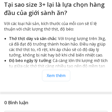
Tại sao size 3+ lại là lựa chọn hàng
đầu của giới sành ăn?
Với các loại hải sản, kích thước của mỗi con sẽ tỉ lệ
thuận với chất lượng thớ thịt, độ béo:
Thớ thịt dày và săn chắc
: Với trọng lượng trên 3kg,
cá đã đạt độ trưởng thành hoàn hảo. Điều này giúp
các thớ thịt to, rõ rệt, khi áp chảo sẽ có độ dày lý
tưởng, không bị nát hay bở khi chế biến nhiệt cao.
Độ béo ngậy lý tưởng
: Cá càng lớn thì lượng mỡ tích
tụ giữa các thớ thịt càng nhiều tạo nên độ mềm tan
như bơ đặc trưng mà các size nhỏ hơn khó lòng có
Xem thêm
được.
0 Bình luận