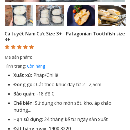
Cá tuyết Nam Cực Size 3+ - Patagonian Toothfish size
3+
Mã sản phẩm:
Tình trạng:
Còn hàng
Xuất xứ:
Pháp/Chi lê
Đóng gói:
Cắt theo khúc dày từ 2 - 2,5cm
Bảo quản:
-18 độ C
Chế biến:
Sử dụng cho món sốt, kho, áp chảo,
nướng...
Hạn sử dụng:
24 tháng kể từ ngày sản xuất
Đặt hàng ngay:
1900 3220