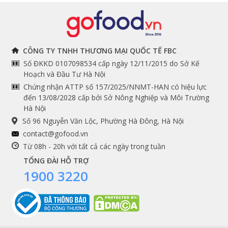
Đồ bếp chuyên dụng
Tuyển dụng
THÔNG TIN
THEO DÕI NGAY
CÔNG TY TNHH THƯƠNG MẠI QUỐC TẾ FBC
Số ĐKKD 0107098534 cấp ngày 12/11/2015 do Sở Kế
Chính sách và quy định
Facebook
Hoạch và Đầu Tư Hà Nội
Instagram
chung
Chứng nhận ATTP số 157/2025/NNMT-HAN có hiệu lực
đến 13/08/2028 cấp bởi Sở Nông Nghiệp và Môi Trường
Youtube
Hướng dẫn đặt hàng
Hà Nội
Tiktok
Cam kết chất lượng
Số 96 Nguyễn Văn Lộc, Phường Hà Đông, Hà Nội
Grab
contact@gofood.vn
Shopee
Từ 08h - 20h với tất cả các ngày trong tuần
TỔNG ĐÀI HỖ TRỢ
1900 3220
DỊCH VỤ
Premium services
Gói quà biếu tặng