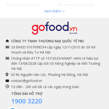
Nước sốt và gia vị
Phương thức thanh
Xem thêm
Hải sản nhập khẩu
toán
Đồ bếp chuyên dụng
Tuyển dụng
THÔNG TIN
THEO DÕI NGAY
CÔNG TY TNHH THƯƠNG MẠI QUỐC TẾ FBC
Số ĐKKD 0107098534 cấp ngày 12/11/2015 do Sở Kế
Chính sách và quy định
Facebook
Hoạch và Đầu Tư Hà Nội
Instagram
chung
Chứng nhận ATTP số 157/2025/NNMT-HAN có hiệu lực
đến 13/08/2028 cấp bởi Sở Nông Nghiệp và Môi Trường
Youtube
Hướng dẫn đặt hàng
Hà Nội
Tiktok
Cam kết chất lượng
Số 96 Nguyễn Văn Lộc, Phường Hà Đông, Hà Nội
Grab
contact@gofood.vn
Shopee
Từ 08h - 20h với tất cả các ngày trong tuần
TỔNG ĐÀI HỖ TRỢ
1900 3220
DỊCH VỤ