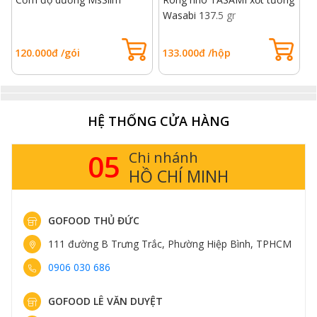
Wasabi 137.5 gr
r
120.000đ /gói
133.000đ /hộp
1
HỆ THỐNG CỬA HÀNG
05
Chi nhánh
HỒ CHÍ MINH
GOFOOD THỦ ĐỨC
111 đường B Trưng Trắc, Phường Hiệp Bình, TPHCM
0906 030 686
GOFOOD LÊ VĂN DUYỆT