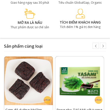
Giao hàng ngay sau 30 phút
Tiêu chuẩn GlobalGap, Organic
TÍCH ĐIỂM KHÁCH HÀNG
MỞ RA LÀ NẤU
Tích điểm 1% giá trị đơn hàng
Thực phẩm được sơ chế sẵn
Sản phẩm cùng loại
Cơm độ dưỡng MsSlim
Rong nho TASAMI xốt tương
R