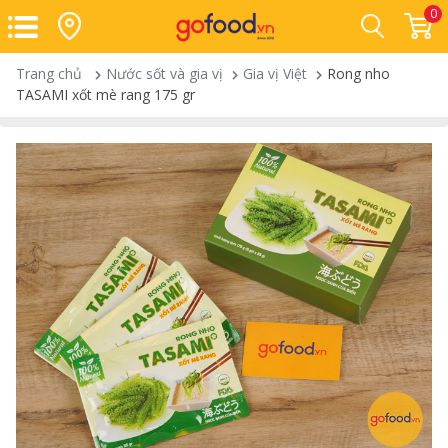
0
Trang chủ
Nước sốt và gia vị
Gia vị Việt
Rong nho
TASAMI xốt mè rang 175 gr