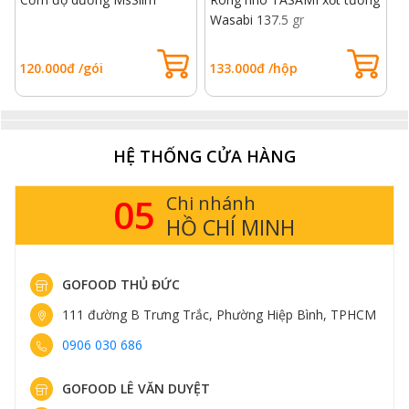
Wasabi 137.5 gr
r
120.000đ /gói
133.000đ /hộp
1
HỆ THỐNG CỬA HÀNG
05
Chi nhánh
HỒ CHÍ MINH
GOFOOD THỦ ĐỨC
111 đường B Trưng Trắc, Phường Hiệp Bình, TPHCM
0906 030 686
GOFOOD LÊ VĂN DUYỆT