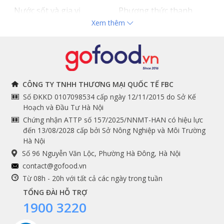
Nước sốt và gia vị
Phương thức thanh
Xem thêm
Hải sản nhập khẩu
toán
Đồ bếp chuyên dụng
Tuyển dụng
THÔNG TIN
THEO DÕI NGAY
CÔNG TY TNHH THƯƠNG MẠI QUỐC TẾ FBC
Số ĐKKD 0107098534 cấp ngày 12/11/2015 do Sở Kế
Chính sách và quy định
Facebook
Hoạch và Đầu Tư Hà Nội
Instagram
chung
Chứng nhận ATTP số 157/2025/NNMT-HAN có hiệu lực
đến 13/08/2028 cấp bởi Sở Nông Nghiệp và Môi Trường
Youtube
Hướng dẫn đặt hàng
Hà Nội
Tiktok
Cam kết chất lượng
Số 96 Nguyễn Văn Lộc, Phường Hà Đông, Hà Nội
Grab
contact@gofood.vn
Shopee
Từ 08h - 20h với tất cả các ngày trong tuần
TỔNG ĐÀI HỖ TRỢ
1900 3220
DỊCH VỤ