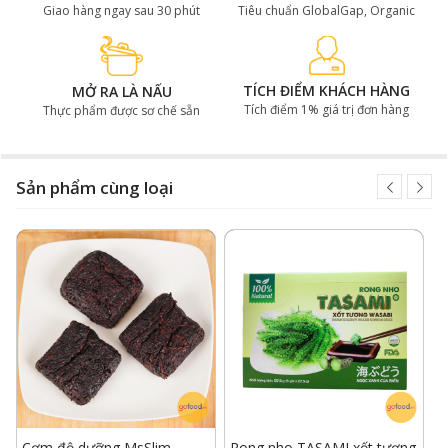
Giao hàng ngay sau 30 phút
Tiêu chuẩn GlobalGap, Organic
TÍCH ĐIỂM KHÁCH HÀNG
MỞ RA LÀ NẤU
Tích điểm 1% giá trị đơn hàng
Thực phẩm được sơ chế sẵn
Sản phẩm cùng loại
Cơm độ dưỡng MsSlim
Rong nho TASAMI xốt tương
R