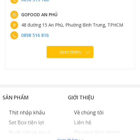
GOFOOD AN PHÚ
48 đường 15 An Phú, Phường Bình Trưng, TPHCM
0898 516 816
Xem thêm
Sườn rút xương Nga cắt lẩu
Sườn rút xương bò Nga bao nhiêu
SẢN PHẨM
GIỚI THIỆU
tiền 1kg?
Thịt nhập khẩu
Về chúng tôi
Sườn rút xương bò Nga đang được bán tại Gofood với
Set Box tiện lợi
Liên hệ
giá 895.000 đồng/kg.
Nước sốt và gia vị
Phương thức thanh