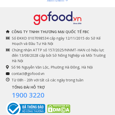
Xem thêm
Mua sườn rút xương bò Nga ở đâu?
Hải sản nhập khẩu
toán
Đồ bếp chuyên dụng
Tuyển dụng
Để mua sườn rút xương bò Nga chất lượng, chính
hãng thì hãy đến ngay Hệ thống cửa hàng thực phẩm
nhập khẩu Gofood với các cửa hàng tại Hà Nội và Hồ
THÔNG TIN
THEO DÕI NGAY
Chí Minh.
CÔNG TY TNHH THƯƠNG MẠI QUỐC TẾ FBC
Số ĐKKD 0107098534 cấp ngày 12/11/2015 do Sở Kế
Gofood ra đời từ năm 2016 với mục tiêu mang các dòng
Chính sách và quy định
Facebook
Hoạch và Đầu Tư Hà Nội
thực phẩm nhập khẩu chất lượng cao đến với người
Instagram
chung
Chứng nhận ATTP số 157/2025/NNMT-HAN có hiệu lực
tiêu dùng Việt. Sườn rút xương bò Nga tại Gofood
đến 13/08/2028 cấp bởi Sở Nông Nghiệp và Môi Trường
được chế biến cắt thái tiện lợi.
Youtube
Hướng dẫn đặt hàng
Hà Nội
Tiktok
Cam kết chất lượng
Dịch vụ cho khách hàng Gofood:
Số 96 Nguyễn Văn Lộc, Phường Hà Đông, Hà Nội
Grab
contact@gofood.vn
Miễn phí cắt thái, hút chân không, tẩm ướp, đóng
Shopee
Từ 08h - 20h với tất cả các ngày trong tuần
gói theo yêu cầu;
Sẵn sàng tư vấn món ngon độc đáo;
TỔNG ĐÀI HỖ TRỢ
Nhận gói quà biếu sang trọng cho những món quà
1900 3220
DỊCH VỤ
đẳng cấp.
Hãy gọi ngay hệ thống cửa hàng thực phẩm nhập khẩu
Premium services
Gofood để đặt hàng và được tư vấn!