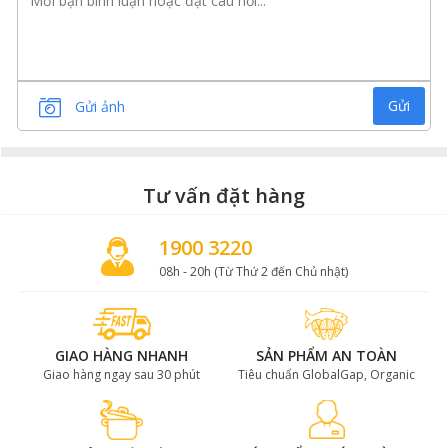
Angus (bò đực), chăn nuôi ở vùng đất Nga rộng lớn.
Ở giai đoạn từ 0-6 tháng sử dụng nguồn thức ăn bằng
sữa mẹ. Sau đó được tách mẹ chuyển ra chăn thả ở
đồng cỏ rộng ở Nga. Trước khi giết bò sẽ được vỗ béo
bằng ngũ cốc 250 ngày.
Gửi
Gửi ảnh
Sườn rút xương bò Nga làm món gì
ngon?
Tư vấn đặt hàng
Nhờ vào công nghệ hiện đại của Nga, thịt sườn được
1900 3220
rút xương ngay sau khi lấy xương không làm mất đi mô
liên kết của miếng thịt. Do đó, thịt sườn rút xương vẫn
08h - 20h (Từ Thứ 2 đến Chủ nhật)
giữ được hương vị đặc trưng trong mọi món ăn, đặc
biệt là thích hợp cho món nướng BBQ và lẩu.
Sườn rút xương bò Nga mềm xen kẽ với lớp mỡ và nạc.
GIAO HÀNG NHANH
SẢN PHẨM AN TOÀN
Khi nướng, mỡ tan chảy làm bóng miếng thịt giúp thịt
Giao hàng ngay sau 30 phút
Tiêu chuẩn GlobalGap, Organic
mềm hơn và không bị khô. Miếng sườn bò nướng vàng
ươm, thơm ngát mùi thịt, hấp dẫn từng giọt nước
chấm.