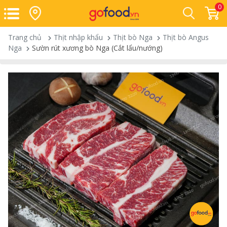
0
Trang chủ
Thịt nhập khẩu
Thịt bò Nga
Thịt bò Angus
Nga
Sườn rút xương bò Nga (Cắt lẩu/nướng)