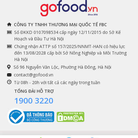
THÔNG TIN
THEO DÕI NGAY
CÔNG TY TNHH THƯƠNG MẠI QUỐC TẾ FBC
Số ĐKKD 0107098534 cấp ngày 12/11/2015 do Sở Kế
Chính sách và quy định
Facebook
Hoạch và Đầu Tư Hà Nội
Instagram
chung
Chứng nhận ATTP số 157/2025/NNMT-HAN có hiệu lực
đến 13/08/2028 cấp bởi Sở Nông Nghiệp và Môi Trường
Youtube
Hướng dẫn đặt hàng
Hà Nội
Tiktok
Cam kết chất lượng
Số 96 Nguyễn Văn Lộc, Phường Hà Đông, Hà Nội
Grab
contact@gofood.vn
Shopee
Từ 08h - 20h với tất cả các ngày trong tuần
TỔNG ĐÀI HỖ TRỢ
1900 3220
DỊCH VỤ
Premium services
Gói quà biếu tặng