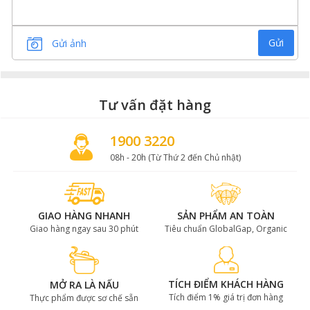
Gửi
Gửi ảnh
Tư vấn đặt hàng
1900 3220
Tại Úc, thịt bò Angus Úc đạt được huy chương vàng
08h - 20h (Từ Thứ 2 đến Chủ nhật)
trong nhiều cuộc thi uy tín và chiếm ưu thế lớn so với
các loại thịt bò khác tại các Hiệp hội Nông nghiệp
Hoàng gia Úc.
GIAO HÀNG NHANH
SẢN PHẨM AN TOÀN
Lõi nạc vai bò Angus Úc làm món gì
Giao hàng ngay sau 30 phút
Tiêu chuẩn GlobalGap, Organic
ngon?
Lõi nạc vai Angus Úc thích hợp chế biến hầu hết các
TÍCH ĐIỂM KHÁCH HÀNG
MỞ RA LÀ NẤU
Tích điểm 1% giá trị đơn hàng
món nướng, bít tết,... Thịt hấp dẫn với từng miếng thịt
Thực phẩm được sơ chế sẵn