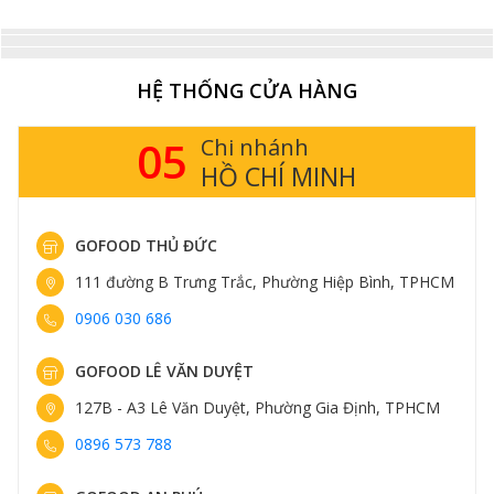
bò mềm thơm cùng các mùi vị đặc trưng bạn không thể
bỏ qua.
HỆ THỐNG CỬA HÀNG
05
Chi nhánh
HỒ CHÍ MINH
GOFOOD THỦ ĐỨC
111 đường B Trưng Trắc, Phường Hiệp Bình, TPHCM
0906 030 686
Lõi nạc vai Angus Úc cắt nướng
GOFOOD LÊ VĂN DUYỆT
Mua sườn lõi nạc vai bò Angus Úc
127B - A3 Lê Văn Duyệt, Phường Gia Định, TPHCM
tại Gofood
0896 573 788
Gofood là hệ thống cửa hàng thực phẩm nhập khẩu