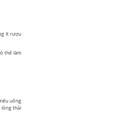
g ít rượu
ó thể làm
, nếu uống
 lỏng thải