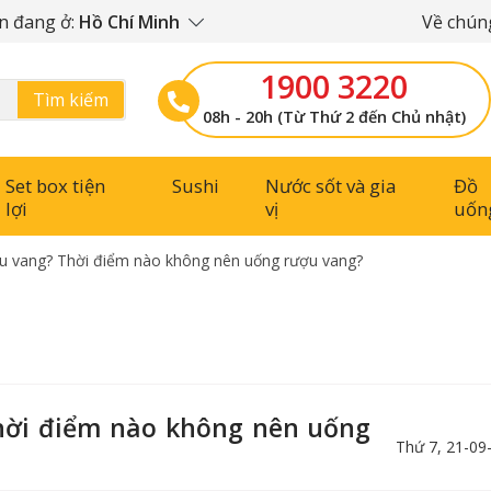
n đang ở:
Hồ Chí Minh
Về chúng
1900 3220
Tìm kiếm
08h - 20h (Từ Thứ 2 đến Chủ nhật)
Set box tiện
Sushi
Nước sốt và gia
Đồ
lợi
vị
uốn
u vang? Thời điểm nào không nên uống rượu vang?
hời điểm nào không nên uống
Thứ 7, 21-09