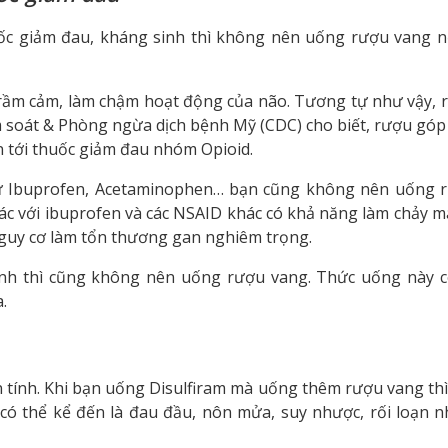
c giảm đau, kháng sinh thì không nên uống rượu vang 
trầm cảm, làm chậm hoạt động của não. Tương tự như vậy, 
 soát & Phòng ngừa dịch bệnh Mỹ (CDC) cho biết, rượu góp
n tới thuốc giảm đau nhóm Opioid.
ư Ibuprofen, Acetaminophen… bạn cũng không nên uống 
tác với ibuprofen và các NSAID khác có khả năng làm chảy m
nguy cơ làm tổn thương gan nghiêm trọng.
nh thì cũng không nên uống rượu vang. Thức uống này c
.
n tính. Khi bạn uống Disulfiram mà uống thêm rượu vang thì
 có thể kể đến là đau đầu, nôn mửa, suy nhược, rối loạn n