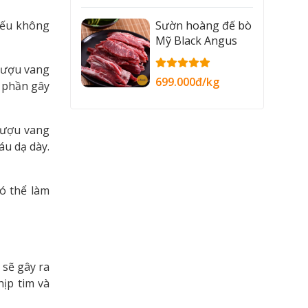
Sườn hoàng đế bò
nếu không
Mỹ Black Angus
rượu vang
699.000đ/kg
 phần gây
rượu vang
áu dạ dày.
ó thể làm
 sẽ gây ra
hịp tim và