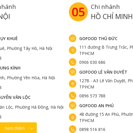
nhánh
Chi nhánh
05
NỘI
HỒ CHÍ MINH
ỤY KHUÊ
GOFOOD THỦ ĐỨC
111 đường B Trưng Trắc, P
uê, Phường Tây Hồ, Hà Nội
TPHCM
8
0906 030 686
UNG KÍNH
GOFOOD LÊ VĂN DUYỆT
ính, Phường Yên Hòa, Hà Nội
127B - A3 Lê Văn Duyệt, Ph
TPHCM
8
0896 573 788
UYỄN VĂN LỘC
GOFOOD AN PHÚ
ăn Lộc, Phường Hà Đông, Hà Nội
48 đường 15 An Phú, Phườn
8
TPHCM
Xem thêm
0898 516 816