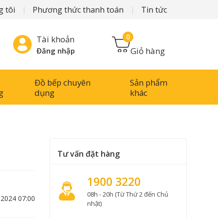
 tôi
Phương thức thanh toán
Tin tức
0
Tài khoản
Giỏ hàng
Đăng nhập
Đồ bếp chuyên
Sản phẩm
g
dụng
khác
Tư vấn đặt hàng
1900 3220
08h - 20h (Từ Thứ 2 đến Chủ
-2024 07:00
nhật)