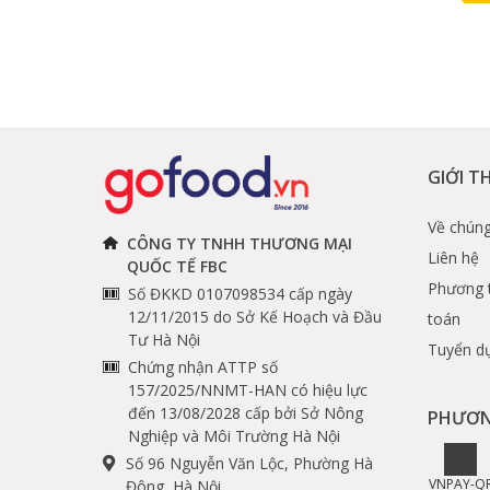
GIỚI T
Về chúng
CÔNG TY TNHH THƯƠNG MẠI
Liên hệ
QUỐC TẾ FBC
Phương 
Số ĐKKD 0107098534 cấp ngày
12/11/2015 do Sở Kế Hoạch và Đầu
toán
Tư Hà Nội
Tuyển d
Chứng nhận ATTP số
157/2025/NNMT-HAN có hiệu lực
đến 13/08/2028 cấp bởi Sở Nông
PHƯƠN
Nghiệp và Môi Trường Hà Nội
Số 96 Nguyễn Văn Lộc, Phường Hà
VNPAY-Q
Đông, Hà Nội