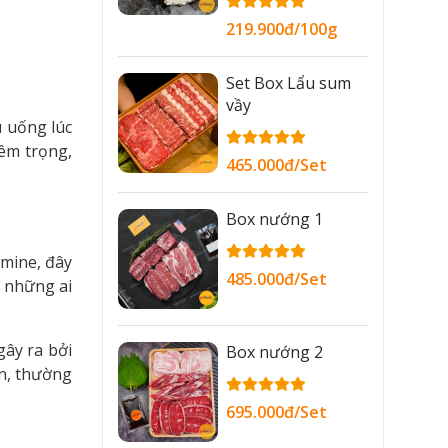
219.900đ/100g
Set Box Lẩu sum
vầy
u uống lúc
êm trọng,
465.000đ/Set
Box nướng 1
amine, đây
485.000đ/Set
 những ai
ây ra bởi
Box nướng 2
n, thường
695.000đ/Set