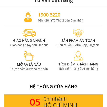
Tư vấn đặt hàng
1900 3220
08h - 20h (Từ Thứ 2 đến Chủ nhật)
GIAO HÀNG NHANH
SẢN PHẨM AN TOÀN
Giao hàng ngay sau 30 phút
Tiêu chuẩn GlobalGap, Organic
TÍCH ĐIỂM KHÁCH HÀNG
MỞ RA LÀ NẤU
Tích điểm 1% giá trị đơn hàng
Thực phẩm được sơ chế sẵn
HỆ THỐNG CỬA HÀNG
05
Chi nhánh
HỒ CHÍ MINH