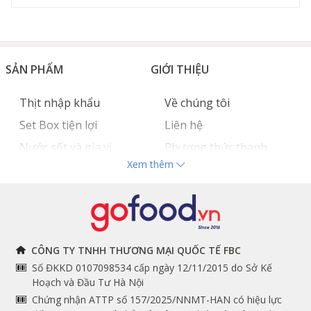
SẢN PHẨM
GIỚI THIỆU
Thịt nhập khẩu
Về chúng tôi
Set Box tiện lợi
Liên hệ
Nước sốt và gia vị
Phương thức thanh
Xem thêm
Hải sản nhập khẩu
toán
Đồ bếp chuyên dụng
Tuyển dụng
THÔNG TIN
THEO DÕI NGAY
CÔNG TY TNHH THƯƠNG MẠI QUỐC TẾ FBC
Số ĐKKD 0107098534 cấp ngày 12/11/2015 do Sở Kế
Chính sách và quy định
Facebook
Hoạch và Đầu Tư Hà Nội
Instagram
chung
Chứng nhận ATTP số 157/2025/NNMT-HAN có hiệu lực