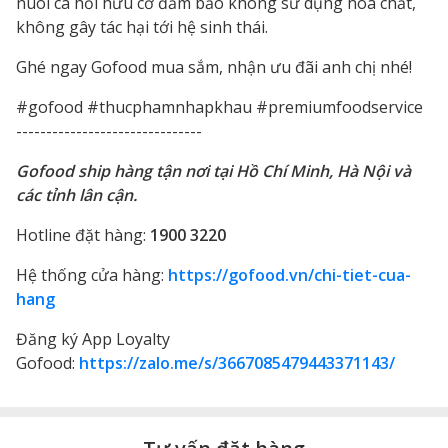
nuôi cá hồi hữu cơ đảm bảo không sử dụng hóa chất,
không gây tác hại tới hệ sinh thái.
Ghé ngay Gofood mua sắm, nhận ưu đãi anh chị nhé!
#gofood #thucphamnhapkhau #premiumfoodservice
-------------------------------
Gofood ship hàng tận nơi tại Hồ Chí Minh, Hà Nội và
các tỉnh lân cận.
Hotline đặt hàng:
1900 3220
Hệ thống cửa hàng:
https://gofood.vn/chi-tiet-cua-
hang
Đăng ký App Loyalty
Gofood:
https://zalo.me/s/3667085479443371143/