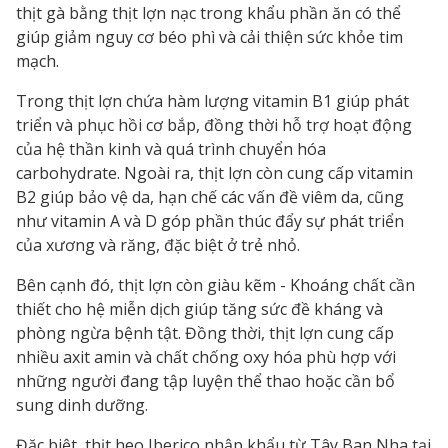
thịt gà bằng thịt lợn nạc trong khẩu phần ăn có thể
giúp giảm nguy cơ béo phì và cải thiện sức khỏe tim
mạch.
Trong thịt lợn chứa hàm lượng vitamin B1 giúp phát
triển và phục hồi cơ bắp, đồng thời hỗ trợ hoạt động
của hệ thần kinh và quá trình chuyển hóa
carbohydrate. Ngoài ra, thịt lợn còn cung cấp vitamin
B2 giúp bảo vệ da, hạn chế các vấn đề viêm da, cũng
như vitamin A và D góp phần thúc đẩy sự phát triển
của xương và răng, đặc biệt ở trẻ nhỏ.
Bên cạnh đó, thịt lợn còn giàu kẽm - Khoáng chất cần
thiết cho hệ miễn dịch giúp tăng sức đề kháng và
phòng ngừa bệnh tật. Đồng thời, thịt lợn cung cấp
nhiều axit amin và chất chống oxy hóa phù hợp với
những người đang tập luyện thể thao hoặc cần bổ
sung dinh dưỡng.
Đặc biệt, thịt heo Iberico nhập khẩu từ Tây Ban Nha tại