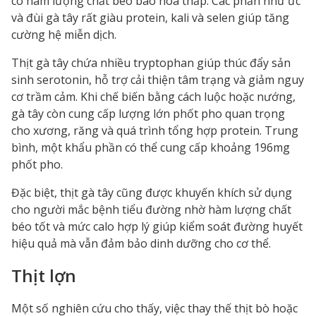
có hàm lượng chất béo bão hòa thấp. Các phần như ức
và đùi gà tây rất giàu protein, kali và selen giúp tăng
cường hệ miễn dịch.
Thịt gà tây chứa nhiều tryptophan giúp thúc đẩy sản
sinh serotonin, hỗ trợ cải thiện tâm trạng và giảm nguy
cơ trầm cảm. Khi chế biến bằng cách luộc hoặc nướng,
gà tây còn cung cấp lượng lớn phốt pho quan trọng
cho xương, răng và quá trình tổng hợp protein. Trung
bình, một khẩu phần có thể cung cấp khoảng 196mg
phốt pho.
Đặc biệt, thịt gà tây cũng được khuyến khích sử dụng
cho người mắc bệnh tiểu đường nhờ hàm lượng chất
béo tốt và mức calo hợp lý giúp kiểm soát đường huyết
hiệu quả mà vẫn đảm bảo dinh dưỡng cho cơ thể.
Thịt lợn
Một số nghiên cứu cho thấy, việc thay thế thịt bò hoặc