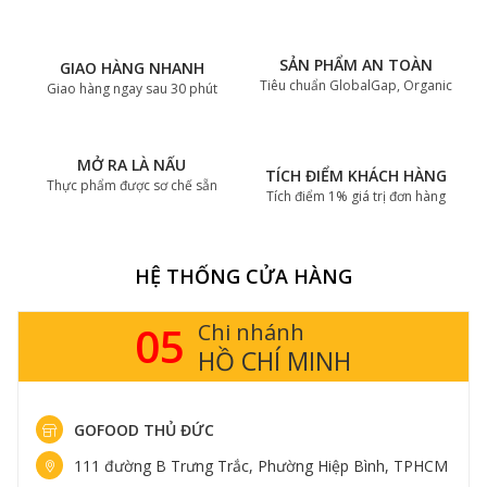
SẢN PHẨM AN TOÀN
GIAO HÀNG NHANH
Tiêu chuẩn GlobalGap, Organic
Giao hàng ngay sau 30 phút
MỞ RA LÀ NẤU
TÍCH ĐIỂM KHÁCH HÀNG
Thực phẩm được sơ chế sẵn
Tích điểm 1% giá trị đơn hàng
HỆ THỐNG CỬA HÀNG
05
Chi nhánh
HỒ CHÍ MINH
GOFOOD THỦ ĐỨC
111 đường B Trưng Trắc, Phường Hiệp Bình, TPHCM