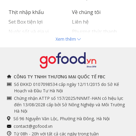
Thịt nhập khẩu
Về chúng tôi
Set Box tiện lợi
Liên hệ
Nước sốt và gia vị
Phương thức thanh
Xem thêm
Hải sản nhập khẩu
toán
Đồ bếp chuyên dụng
Tuyển dụng
THÔNG TIN
THEO DÕI NGAY
CÔNG TY TNHH THƯƠNG MẠI QUỐC TẾ FBC
Số ĐKKD 0107098534 cấp ngày 12/11/2015 do Sở Kế
Chính sách và quy định
Facebook
Hoạch và Đầu Tư Hà Nội
Instagram
chung
Chứng nhận ATTP số 157/2025/NNMT-HAN có hiệu lực
đến 13/08/2028 cấp bởi Sở Nông Nghiệp và Môi Trường
Youtube
Hướng dẫn đặt hàng
Hà Nội
Tiktok
Cam kết chất lượng
Số 96 Nguyễn Văn Lộc, Phường Hà Đông, Hà Nội
Grab
contact@gofood.vn
Shopee
Từ 08h - 20h với tất cả các ngày trong tuần