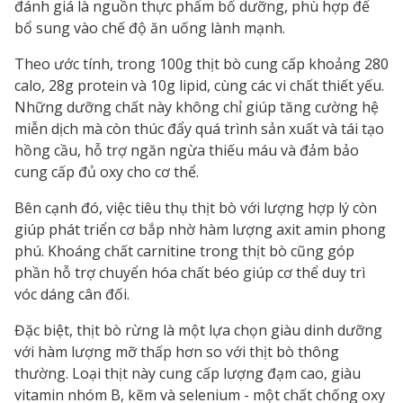
đánh giá là nguồn thực phẩm bổ dưỡng, phù hợp để
bổ sung vào chế độ ăn uống lành mạnh.
Theo ước tính, trong 100g thịt bò cung cấp khoảng 280
calo, 28g protein và 10g lipid, cùng các vi chất thiết yếu.
Những dưỡng chất này không chỉ giúp tăng cường hệ
miễn dịch mà còn thúc đẩy quá trình sản xuất và tái tạo
hồng cầu, hỗ trợ ngăn ngừa thiếu máu và đảm bảo
cung cấp đủ oxy cho cơ thể.
Bên cạnh đó, việc tiêu thụ thịt bò với lượng hợp lý còn
giúp phát triển cơ bắp nhờ hàm lượng axit amin phong
phú. Khoáng chất carnitine trong thịt bò cũng góp
phần hỗ trợ chuyển hóa chất béo giúp cơ thể duy trì
vóc dáng cân đối.
Đặc biệt, thịt bò rừng là một lựa chọn giàu dinh dưỡng
với hàm lượng mỡ thấp hơn so với thịt bò thông
thường. Loại thịt này cung cấp lượng đạm cao, giàu
vitamin nhóm B, kẽm và selenium - một chất chống oxy