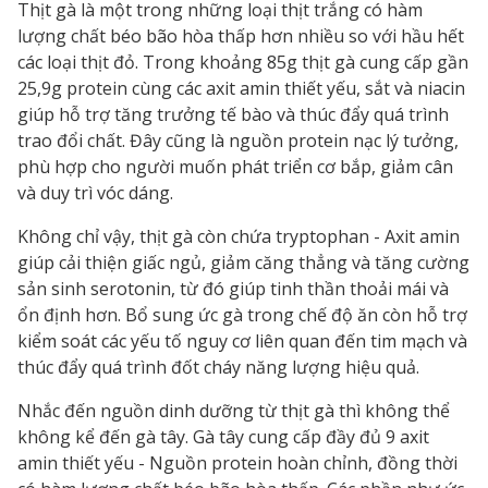
Thịt gà là một trong những loại thịt trắng có hàm
lượng chất béo bão hòa thấp hơn nhiều so với hầu hết
các loại thịt đỏ. Trong khoảng 85g thịt gà cung cấp gần
25,9g protein cùng các axit amin thiết yếu, sắt và niacin
giúp hỗ trợ tăng trưởng tế bào và thúc đẩy quá trình
trao đổi chất. Đây cũng là nguồn protein nạc lý tưởng,
phù hợp cho người muốn phát triển cơ bắp, giảm cân
và duy trì vóc dáng.
Không chỉ vậy, thịt gà còn chứa tryptophan - Axit amin
giúp cải thiện giấc ngủ, giảm căng thẳng và tăng cường
sản sinh serotonin, từ đó giúp tinh thần thoải mái và
ổn định hơn. Bổ sung ức gà trong chế độ ăn còn hỗ trợ
kiểm soát các yếu tố nguy cơ liên quan đến tim mạch và
thúc đẩy quá trình đốt cháy năng lượng hiệu quả.
Nhắc đến nguồn dinh dưỡng từ thịt gà thì không thể
không kể đến gà tây. Gà tây cung cấp đầy đủ 9 axit
amin thiết yếu - Nguồn protein hoàn chỉnh, đồng thời