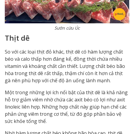
Sườn cừu Úc
Thịt dê
So với các loại thịt đỏ khác, thịt dê có hàm lượng chất
béo và calo thấp hơn đáng kể, đồng thời chứa nhiều
vitamin và khoáng chất cần thiết. Lượng chất béo bão
hòa trong thịt dê rất thấp, thậm chí còn ít hơn cả thịt
gà nên phù hợp với chế độ ăn uống lành mạnh.
Một trong những lợi ích nổi bật của thịt dê là khả năng
hỗ trợ giảm viêm nhờ chứa các axit béo có lợi như axit
linoleic liên hợp. Những hợp chất này giúp hạn chế các
phản ứng viêm trong cơ thể, từ đó góp phần bảo vệ
sức khỏe tổng thể.
Nhờ hàm lượng chất béo không bão hòa cao, thịt dê