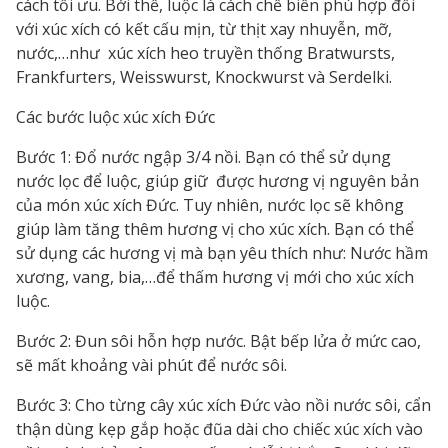
cách tối ưu. Bởi thế, luộc là cách chế biến phù hợp đối
với xúc xích có kết cấu mịn, từ thịt xay nhuyễn, mỡ,
nước,…như xúc xích heo truyền thống Bratwursts,
Frankfurters, Weisswurst, Knockwurst và Serdelki.
Các bước luộc xúc xích Đức
Bước 1: Đổ nước ngập 3/4 nồi. Bạn có thể sử dụng
nước lọc để luộc, giúp giữ được hương vị nguyên bản
của món xúc xích Đức. Tuy nhiên, nước lọc sẽ không
giúp làm tăng thêm hương vị cho xúc xích. Bạn có thể
sử dụng các hương vị mà bạn yêu thích như: Nước hầm
xương, vang, bia,…để thấm hương vị mới cho xúc xích
luộc.
Bước 2: Đun sôi hỗn hợp nước. Bật bếp lửa ở mức cao,
sẽ mất khoảng vài phút để nước sôi.
Bước 3: Cho từng cây xúc xích Đức vào nồi nước sôi, cẩn
thận dùng kẹp gắp hoặc đũa dài cho chiếc xúc xích vào