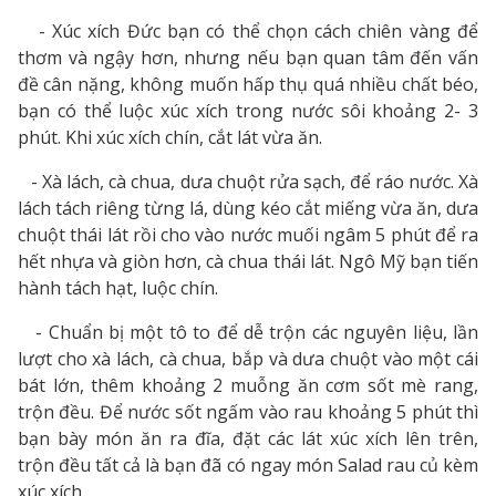
- Xúc xích Đức bạn có thể chọn cách chiên vàng để
thơm và ngậy hơn, nhưng nếu bạn quan tâm đến vấn
đề cân nặng, không muốn hấp thụ quá nhiều chất béo,
bạn có thể luộc xúc xích trong nước sôi khoảng 2- 3
phút. Khi xúc xích chín, cắt lát vừa ăn.
- Xà lách, cà chua, dưa chuột rửa sạch, để ráo nước. Xà
lách tách riêng từng lá, dùng kéo cắt miếng vừa ăn, dưa
chuột thái lát rồi cho vào nước muối ngâm 5 phút để ra
hết nhựa và giòn hơn, cà chua thái lát. Ngô Mỹ bạn tiến
hành tách hạt, luộc chín.
- Chuẩn bị một tô to để dễ trộn các nguyên liệu, lần
lượt cho xà lách, cà chua, bắp và dưa chuột vào một cái
bát lớn, thêm khoảng 2 muỗng ăn cơm sốt mè rang,
trộn đều. Để nước sốt ngấm vào rau khoảng 5 phút thì
bạn bày món ăn ra đĩa, đặt các lát xúc xích lên trên,
trộn đều tất cả là bạn đã có ngay món Salad rau củ kèm
xúc xích.