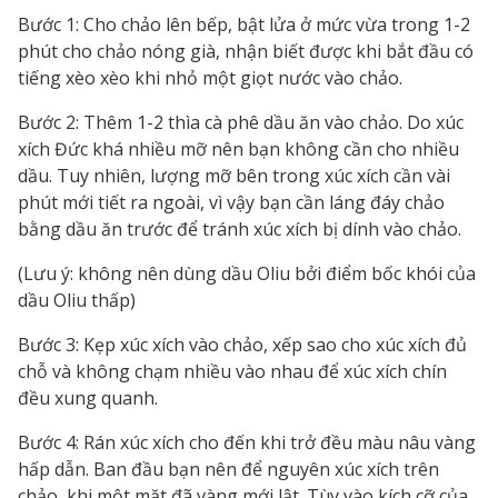
Bước 1: Cho chảo lên bếp, bật lửa ở mức vừa trong 1-2
phút cho chảo nóng già, nhận biết được khi bắt đầu có
tiếng xèo xèo khi nhỏ một giọt nước vào chảo.
Bước 2: Thêm 1-2 thìa cà phê dầu ăn vào chảo. Do xúc
xích Đức khá nhiều mỡ nên bạn không cần cho nhiều
dầu. Tuy nhiên, lượng mỡ bên trong xúc xích cần vài
phút mới tiết ra ngoài, vì vậy bạn cần láng đáy chảo
bằng dầu ăn trước để tránh xúc xích bị dính vào chảo.
(Lưu ý: không nên dùng dầu Oliu bởi điểm bốc khói của
dầu Oliu thấp)
Bước 3: Kẹp xúc xích vào chảo, xếp sao cho xúc xích đủ
chỗ và không chạm nhiều vào nhau để xúc xích chín
đều xung quanh.
Bước 4: Rán xúc xích cho đến khi trở đều màu nâu vàng
hấp dẫn. Ban đầu bạn nên để nguyên xúc xích trên
chảo, khi một mặt đã vàng mới lật. Tùy vào kích cỡ của