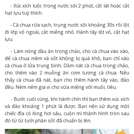
- Xúc xích luộc trong nước sôi 2 phút, cắt lát hoặc cắt
hạt lựu tuỳ thích.
- Cà chua rửa sạch, trụng nước sôi khoảng 30s rồi lột
đi lớp vỏ ngoài, cắt miếng nhỏ. Hành tây lột vỏ, cắt hạt
lựu.
- Làm nóng dầu ăn trong chảo, cho cà chua vào xào,
để cà chua mềm và sốt không bị quá khô, bạn chỉ xào
cà chua ở lửa trung bình. Dầm nát cà chua trong chảo,
cho thêm vào 2 muỗng ăn cơm tương cà chua. Nếu
thấy cà chua đã nát, bạn cho thêm hành tây vào, đảo
đều. Nêm nếm gia vị cho vừa miệng với muối, tiêu.
- Bước cuối cùng, khi hành chín thì bạn thêm xúc xích
và đảo khoảng 1 phút là được. Bạn nên sử dụng một
chiếc đĩa có lòng hơi sâu, cuộn mì thành hình tròn sau
đó từ từ tưới phần sốt đã chuẩn bị lên.