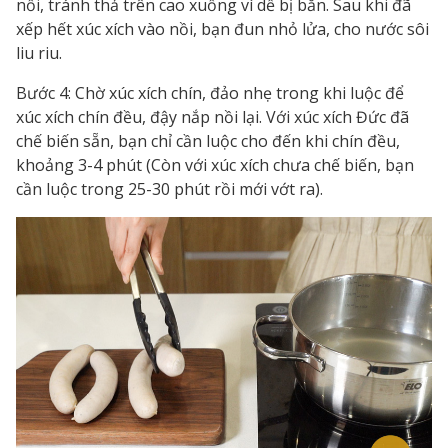
nồi, tránh thả trên cao xuống vì dễ bị bắn. Sau khi đã
xếp hết xúc xích vào nồi, bạn đun nhỏ lửa, cho nước sôi
liu riu.
Bước 4: Chờ xúc xích chín, đảo nhẹ trong khi luộc để
xúc xích chín đều, đậy nắp nồi lại. Với xúc xích Đức đã
chế biến sẵn, bạn chỉ cần luộc cho đến khi chín đều,
khoảng 3-4 phút (Còn với xúc xích chưa chế biến, bạn
cần luộc trong 25-30 phút rồi mới vớt ra).