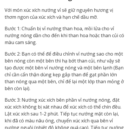
Với món xúc xích nướng vỉ sẽ giữ nguyên hương vị
thơm ngon của xúc xích và hạn chế dầu mỡ.
Bước 1: Chuẩn bị vỉ nướng than hoa, mồi lửa cho vỉ
nướng nóng dần cho đến khi than hoa hoặc than củi có
màu cam sáng.
Bước 2: Bạn có thể để điều chỉnh vỉ nướng sao cho một
bên nóng còn một bên thì hạ bớt than củi, như vậy sẽ
tạo được một bên vỉ nướng nóng và một bên lạnh (Bạn
chỉ cần cẩn thận dùng kẹp gắp than để gạt phần lớn
than nóng qua một bên, chỉ để lại một lớp than mỏng ở
bên còn lại).
Bước 3: Nướng xúc xích bên phần vỉ nướng nóng, đặt
xúc xích không bị xát nhau để xúc xích có thể chín đều.
Lật xúc xích sau 1-2 phút. Tiếp tục nướng mặt còn lại,
khi đã có màu nâu óng, chuyển xúc xích qua bên vỉ
nướng nguội (nhiệt độ không quá cao). Tiếp tục nướng