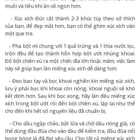
muối và tiêu khi ăn sẽ ngon hơn.
- Xúc xích Đức cắt thành 2-3 khúc tùy theo sở thích
của bạn, để đẹp mắt hơn, bạn có thể ghim xúc xích vào
một que tre.
- Pha bột mì chung với 1 quả trứng và 1 thìa nước lọc,
trộn đều để tạo thành hỗn hợp bột ướt nhúng khoai.
Đổ bột chiên xù ra một chiếc dĩa lớn hoặc mâm, việc làm
này sẽ giúp bạn lăn miếng xúc xích dễ dàng hơn.
- Đeo bao tay và bọc khoai nghiền kín miếng xúc xích,
lưu ý phải bọc khi khoai còn nóng, khoai nguội sẽ khó
kết dính hơn. Sau khi bọc xong, hãy lăn đều miếng xúc
xích trong bột ướt rồi đến bột chiên xù, lặp lại như thế
cho đến khi hết số nguyên liệu đã chuẩn bị.
- Cho dầu ngập chảo, bật lửa và chờ dầu nóng già, có
thể dùng đầu đũa cho vào dầu để kiểm tra, đầu đũa nổi
bong bóng là đã đạt yêu cầu. Cho tất cả miếng xúc xích