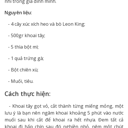
nhí trong gia đình mình.
Nguyên liệu:
- 4 cây xúc xích heo và bò Leon King;
- 500gr khoai tây;
- 5 thìa bột mì;
- 1 quả trứng gà;
- Bột chiên xù;
- Muối, tiêu.
Cách thực hiện:
- Khoai tây gọt vỏ, cắt thành từng miếng mỏng, một
lưu ý là bạn nên ngâm khoai khoảng 5 phút vào nước
muối sau khi cắt để khoai ra hết nhựa. Đem tất cả
khoai đi hấp chín sau đó nghiền nhỏ, nêm một chút