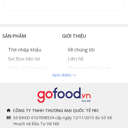
SẢN PHẨM
GIỚI THIỆU
Thịt nhập khẩu
Về chúng tôi
Set Box tiện lợi
Liên hệ
Nước sốt và gia vị
Phương thức thanh
Xem thêm
Hải sản nhập khẩu
toán
Đồ bếp chuyên dụng
Tuyển dụng
THÔNG TIN
THEO DÕI NGAY
CÔNG TY TNHH THƯƠNG MẠI QUỐC TẾ FBC
Số ĐKKD 0107098534 cấp ngày 12/11/2015 do Sở Kế
Chính sách và quy định
Facebook
Hoạch và Đầu Tư Hà Nội