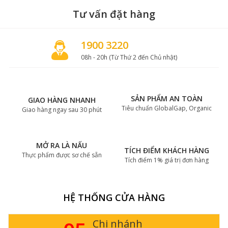
Tư vấn đặt hàng
1900 3220
08h - 20h (Từ Thứ 2 đến Chủ nhật)
SẢN PHẨM AN TOÀN
GIAO HÀNG NHANH
Tiêu chuẩn GlobalGap, Organic
Giao hàng ngay sau 30 phút
MỞ RA LÀ NẤU
TÍCH ĐIỂM KHÁCH HÀNG
Thực phẩm được sơ chế sẵn
Tích điểm 1% giá trị đơn hàng
HỆ THỐNG CỬA HÀNG
Chi nhánh