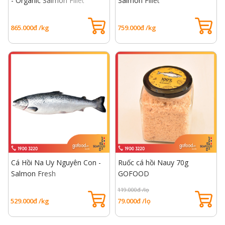
- Organic Salmon Fillet
Salmon Fillet
865.000đ /kg
759.000đ /kg
Cá Hồi Na Uy Nguyên Con -
Ruốc cá hồi Nauy 70g
Salmon Fresh
GOFOOD
119.000đ /lọ
529.000đ /kg
79.000đ /lọ