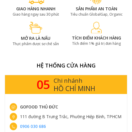
GIAO HÀNG NHANH
SẢN PHẨM AN TOÀN
Giao hàng ngay sau 30 phút
Tiêu chuẩn GlobalGap, Organic
TÍCH ĐIỂM KHÁCH HÀNG
MỞ RA LÀ NẤU
Tích điểm 1% giá trị đơn hàng
Thực phẩm được sơ chế sẵn
HỆ THỐNG CỬA HÀNG
05
Chi nhánh
HỒ CHÍ MINH
GOFOOD THỦ ĐỨC
111 đường B Trưng Trắc, Phường Hiệp Bình, TPHCM
0906 030 686