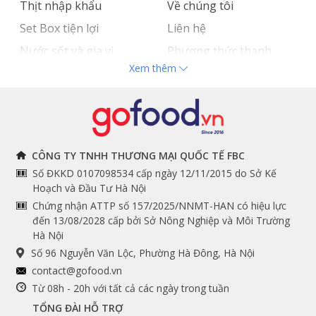
Thịt nhập khẩu
Về chúng tôi
Set Box tiện lợi
Liên hệ
Nước sốt và gia vị
Phương thức thanh
Xem thêm
Hải sản nhập khẩu
toán
Đồ bếp chuyên dụng
Tuyển dụng
THÔNG TIN
THEO DÕI NGAY
CÔNG TY TNHH THƯƠNG MẠI QUỐC TẾ FBC
Số ĐKKD 0107098534 cấp ngày 12/11/2015 do Sở Kế
Chính sách và quy định
Facebook
Hoạch và Đầu Tư Hà Nội
Instagram
chung
Chứng nhận ATTP số 157/2025/NNMT-HAN có hiệu lực
đến 13/08/2028 cấp bởi Sở Nông Nghiệp và Môi Trường
Youtube
Hướng dẫn đặt hàng
Hà Nội
Tiktok
Cam kết chất lượng
Số 96 Nguyễn Văn Lộc, Phường Hà Đông, Hà Nội
Grab
contact@gofood.vn
Shopee
Từ 08h - 20h với tất cả các ngày trong tuần
TỔNG ĐÀI HỖ TRỢ