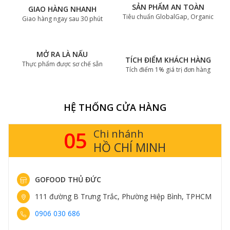
SẢN PHẨM AN TOÀN
GIAO HÀNG NHANH
Tiêu chuẩn GlobalGap, Organic
Giao hàng ngay sau 30 phút
MỞ RA LÀ NẤU
TÍCH ĐIỂM KHÁCH HÀNG
Thực phẩm được sơ chế sẵn
Tích điểm 1% giá trị đơn hàng
HỆ THỐNG CỬA HÀNG
05
Chi nhánh
HỒ CHÍ MINH
GOFOOD THỦ ĐỨC
111 đường B Trưng Trắc, Phường Hiệp Bình, TPHCM
0906 030 686