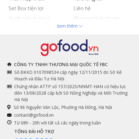
Set Box tiện lợi
Liên hệ
Nước sốt và gia vị
Phương thức thanh
Xem thêm
Hải sản nhập khẩu
toán
Đồ bếp chuyên dụng
Tuyển dụng
THÔNG TIN
THEO DÕI NGAY
CÔNG TY TNHH THƯƠNG MẠI QUỐC TẾ FBC
Số ĐKKD 0107098534 cấp ngày 12/11/2015 do Sở Kế
Chính sách và quy định
Facebook
Hoạch và Đầu Tư Hà Nội
Instagram
chung
Chứng nhận ATTP số 157/2025/NNMT-HAN có hiệu lực
đến 13/08/2028 cấp bởi Sở Nông Nghiệp và Môi Trường
Youtube
Hướng dẫn đặt hàng
Hà Nội
Tiktok
Cam kết chất lượng
Số 96 Nguyễn Văn Lộc, Phường Hà Đông, Hà Nội
Grab
contact@gofood.vn
Shopee
Từ 08h - 20h với tất cả các ngày trong tuần
TỔNG ĐÀI HỖ TRỢ