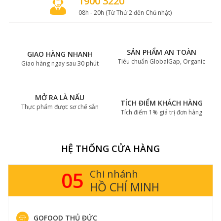
1900 3220
08h - 20h (Từ Thứ 2 đến Chủ nhật)
SẢN PHẨM AN TOÀN
GIAO HÀNG NHANH
Tiêu chuẩn GlobalGap, Organic
Giao hàng ngay sau 30 phút
MỞ RA LÀ NẤU
TÍCH ĐIỂM KHÁCH HÀNG
Thực phẩm được sơ chế sẵn
Tích điểm 1% giá trị đơn hàng
HỆ THỐNG CỬA HÀNG
05
Chi nhánh
HỒ CHÍ MINH
GOFOOD THỦ ĐỨC