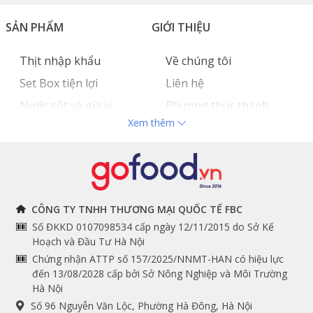
SẢN PHẨM
GIỚI THIỆU
Thịt nhập khẩu
Về chúng tôi
Set Box tiện lợi
Liên hệ
Nước sốt và gia vị
Phương thức thanh
Xem thêm
Hải sản nhập khẩu
toán
Đồ bếp chuyên dụng
Tuyển dụng
THÔNG TIN
THEO DÕI NGAY
CÔNG TY TNHH THƯƠNG MẠI QUỐC TẾ FBC
Số ĐKKD 0107098534 cấp ngày 12/11/2015 do Sở Kế
Chính sách và quy định
Facebook
Hoạch và Đầu Tư Hà Nội
Instagram
chung
Chứng nhận ATTP số 157/2025/NNMT-HAN có hiệu lực
đến 13/08/2028 cấp bởi Sở Nông Nghiệp và Môi Trường
Youtube
Hướng dẫn đặt hàng
Hà Nội
Tiktok
Cam kết chất lượng
Số 96 Nguyễn Văn Lộc, Phường Hà Đông, Hà Nội