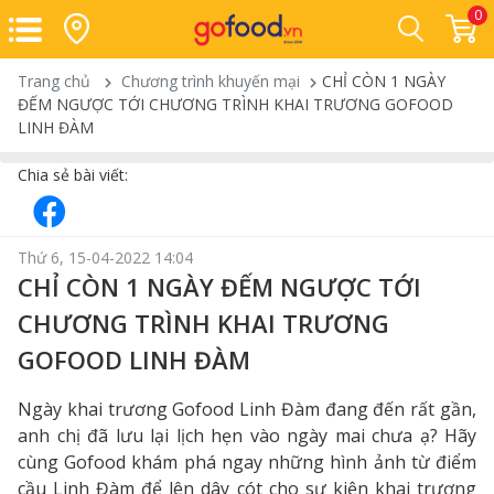
0
Trang chủ
Chương trình khuyến mại
CHỈ CÒN 1 NGÀY
ĐẾM NGƯỢC TỚI CHƯƠNG TRÌNH KHAI TRƯƠNG GOFOOD
LINH ĐÀM
Chia sẻ bài viết:
Thứ 6, 15-04-2022 14:04
CHỈ CÒN 1 NGÀY ĐẾM NGƯỢC TỚI
CHƯƠNG TRÌNH KHAI TRƯƠNG
GOFOOD LINH ĐÀM
Ngày khai trương Gofood Linh Đàm đang đến rất gần,
anh chị đã lưu lại lịch hẹn vào ngày mai chưa ạ? Hãy
cùng Gofood khám phá ngay những hình ảnh từ điểm
cầu Linh Đàm để lên dây cót cho sự kiện khai trương