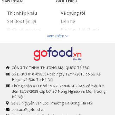
SẢN PHẨM
GIỚI THIỆU
Thịt nhập khẩu
Về chúng tôi
Set Box tiện lợi
Liên hệ
Nước sốt và gia vị
Phương thức thanh
Xem thêm
Hải sản nhập khẩu
toán
Đồ bếp chuyên dụng
Tuyển dụng
THÔNG TIN
THEO DÕI NGAY
CÔNG TY TNHH THƯƠNG MẠI QUỐC TẾ FBC
Số ĐKKD 0107098534 cấp ngày 12/11/2015 do Sở Kế
Chính sách và quy định
Facebook
Hoạch và Đầu Tư Hà Nội
Instagram
chung
Chứng nhận ATTP số 157/2025/NNMT-HAN có hiệu lực
đến 13/08/2028 cấp bởi Sở Nông Nghiệp và Môi Trường
Youtube
Hướng dẫn đặt hàng
Hà Nội
Tiktok
Cam kết chất lượng
Số 96 Nguyễn Văn Lộc, Phường Hà Đông, Hà Nội
Grab
contact@gofood.vn