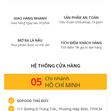
SẢN PHẨM AN TOÀN
GIAO HÀNG NHANH
Tiêu chuẩn GlobalGap, Organic
Giao hàng ngay sau 30 phút
MỞ RA LÀ NẤU
TÍCH ĐIỂM KHÁCH HÀNG
Thực phẩm được sơ chế sẵn
Tích điểm 1% giá trị đơn hàng
HỆ THỐNG CỬA HÀNG
05
Chi nhánh
HỒ CHÍ MINH
GOFOOD THỦ ĐỨC
111 đường B Trưng Trắc, Phường Hiệp Bình, TPHCM