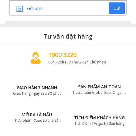
Gửi
Gửi ảnh
Tư vấn đặt hàng
1900 3220
08h - 20h (Từ Thứ 2 đến Chủ nhật)
SẢN PHẨM AN TOÀN
GIAO HÀNG NHANH
Tiêu chuẩn GlobalGap, Organic
Giao hàng ngay sau 30 phút
MỞ RA LÀ NẤU
TÍCH ĐIỂM KHÁCH HÀNG
Thực phẩm được sơ chế sẵn
Tích điểm 1% giá trị đơn hàng