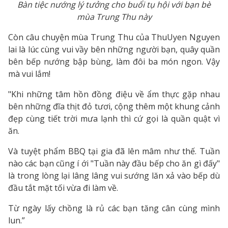
Bàn tiệc nướng lý tưởng cho buổi tụ hội với bạn bè
mùa Trung Thu này
Còn câu chuyện mùa Trung Thu của ThuUyen Nguyen
lai là lúc cùng vui vầy bên những người bạn, quây quần
bên bếp nướng bập bùng, làm đôi ba món ngon. Vậy
mà vui lắm!
"Khi những tâm hồn đồng điệu về ẩm thực gặp nhau
bên những đĩa thịt đỏ tươi, cộng thêm một khung cảnh
đẹp cùng tiết trời mưa lạnh thì cứ gọi là quần quật vì
ăn.
Và tuyệt phẩm BBQ tại gia đã lên mâm như thế. Tuần
nào các bạn cũng í ới "Tuần này đầu bếp cho ăn gì đấy"
là trong lòng lại lâng lâng vui sướng lăn xả vào bếp dù
đầu tắt mặt tối vừa đi làm về.
Từ ngày lấy chồng là rủ các bạn tăng cân cùng mình
lun.”