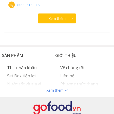
0898 516 816
Xem thêm
SẢN PHẨM
GIỚI THIỆU
Thịt nhập khẩu
Về chúng tôi
Set Box tiện lợi
Liên hệ
Nước sốt và gia vị
Phương thức thanh
Xem thêm
Hải sản nhập khẩu
toán
Đồ bếp chuyên dụng
Tuyển dụng