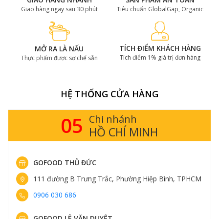
Giao hàng ngay sau 30 phút
Tiêu chuẩn GlobalGap, Organic
TÍCH ĐIỂM KHÁCH HÀNG
MỞ RA LÀ NẤU
Tích điểm 1% giá trị đơn hàng
Thực phẩm được sơ chế sẵn
HỆ THỐNG CỬA HÀNG
05
Chi nhánh
HỒ CHÍ MINH
GOFOOD THỦ ĐỨC
111 đường B Trưng Trắc, Phường Hiệp Bình, TPHCM
0906 030 686
GOFOOD LÊ VĂN DUYỆT