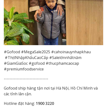
#Gofood #MegaSale2025 #cahoinauynhapkhau
#ThịtNhậpKhẩuCaoCấp #Salelớnnhấtnăm
#GiamGiaSoc #gofood #thucphamcaocap
#premiumfoodservice
-------------------------------
Gofood ship hàng tận nơi tại Hà Nội, Hồ Chí Minh và
các tỉnh lân cận.
Hotline đặt hàng:
1900 3220