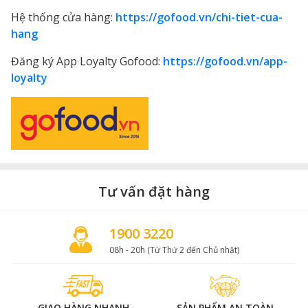
Hệ thống cửa hàng:
https://gofood.vn/chi-tiet-cua-
hang
Đăng ký App Loyalty Gofood:
https://gofood.vn/app-
loyalty
Tư vấn đặt hàng
1900 3220
08h - 20h (Từ Thứ 2 đến Chủ nhật)
GIAO HÀNG NHANH
SẢN PHẨM AN TOÀN