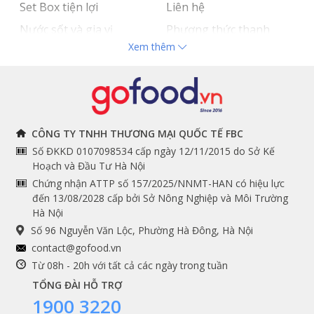
Set Box tiện lợi
Liên hệ
Nước sốt và gia vị
Phương thức thanh
Xem thêm
Hải sản nhập khẩu
toán
Đồ bếp chuyên dụng
Tuyển dụng
THÔNG TIN
THEO DÕI NGAY
CÔNG TY TNHH THƯƠNG MẠI QUỐC TẾ FBC
Số ĐKKD 0107098534 cấp ngày 12/11/2015 do Sở Kế
Chính sách và quy định
Facebook
Hoạch và Đầu Tư Hà Nội
Instagram
chung
Chứng nhận ATTP số 157/2025/NNMT-HAN có hiệu lực
đến 13/08/2028 cấp bởi Sở Nông Nghiệp và Môi Trường
Youtube
Hướng dẫn đặt hàng
Hà Nội
Tiktok
Cam kết chất lượng
Số 96 Nguyễn Văn Lộc, Phường Hà Đông, Hà Nội
Grab
contact@gofood.vn
Shopee
Từ 08h - 20h với tất cả các ngày trong tuần
TỔNG ĐÀI HỖ TRỢ
1900 3220