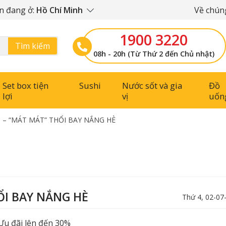
n đang ở:
Hồ Chí Minh
Về chúng
1900 3220
Tìm kiếm
08h - 20h (Từ Thứ 2 đến Chủ nhật)
Set box tiện
Sushi
Nước sốt và gia
Đồ
lợi
vị
uốn
I – “MÁT MÁT” THỔI BAY NẮNG HÈ
HỔI BAY NẮNG HÈ
Thứ 4, 02-07
Ưu đãi lên đến 30%