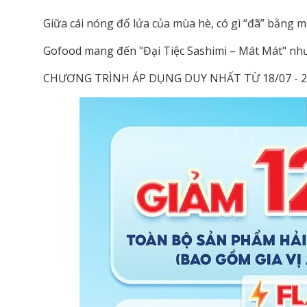
Giữa cái nóng đổ lửa của mùa hè, có gì “đã” bằng 
Gofood mang đến "Đại Tiệc Sashimi – Mát Mát" như 
CHƯƠNG TRÌNH ÁP DỤNG DUY NHẤT TỪ 18/07 - 20