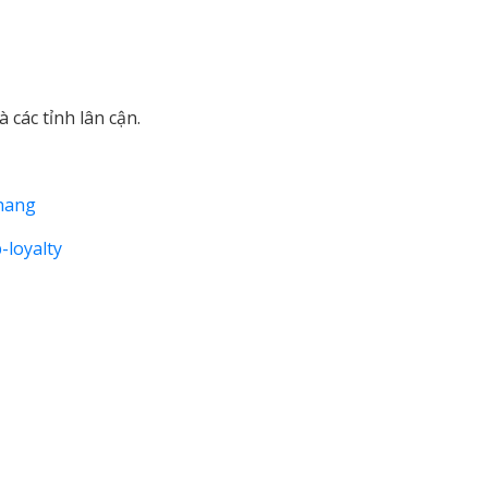
e
 các tỉnh lân cận.
-hang
-loyalty