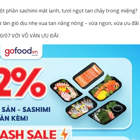
một phần sashimi mát lạnh, tươi ngọt tan chảy trong miệng?
làn gió dịu nhẹ xua tan nắng nóng – vừa ngon, vừa ưu đãi 
/07 VỚI VÔ VÀN ƯU ĐÃI: