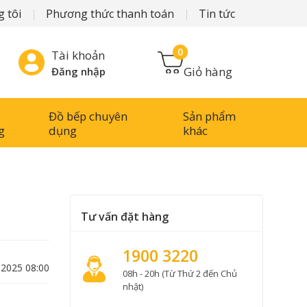
 tôi
Phương thức thanh toán
Tin tức
0
Tài khoản
Giỏ hàng
Đăng nhập
Đồ bếp chuyên
Sản phẩm
g
dụng
khác
Tư vấn đặt hàng
1900 3220
-2025 08:00
08h - 20h (Từ Thứ 2 đến Chủ
nhật)