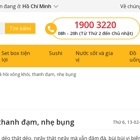
n đang ở:
Hồ Chí Minh
Về chúng
1900 3220
Tìm kiếm
08h - 20h (Từ Thứ 2 đến Chủ nhật)
Set box tiện
Sushi
Nước sốt và gia
Đồ
lợi
vị
uốn
 cá hồi xông khói, thanh đạm, nhẹ bụng
i, thanh đạm, nhẹ bụng
Thứ 6, 13-02
 dẻo thật dẻo, ngậy thật ngậy mà vẫn đậm đà, bùi bùi vị biển