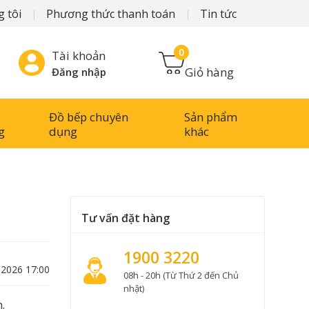
 tôi
Phương thức thanh toán
Tin tức
0
Tài khoản
Giỏ hàng
Đăng nhập
Đồ bếp chuyên
Sản phẩm
g
dụng
khác
Tư vấn đặt hàng
1900 3220
-2026 17:00
08h - 20h (Từ Thứ 2 đến Chủ
nhật)
.