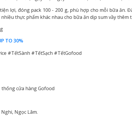
iện lợi, đóng pack 100 - 200 g, phù hợp cho mỗi bữa ăn. Đ
ới nhiều thực phẩm khác nhau cho bữa ăn dịp sum vầy thêm tr
0g
UP TO 30%
ce #TếtSành #TếtSạch #TếtGofood
hệ thống cửa hàng Gofood
 Nghi, Ngọc Lâm.