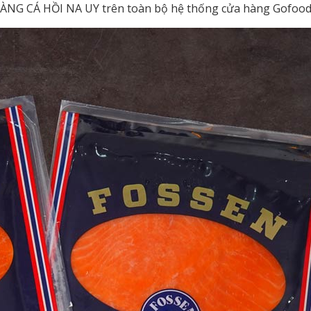
HÀNG CÁ HỒI NA UY trên toàn bộ hệ thống cửa hàng Gofoo