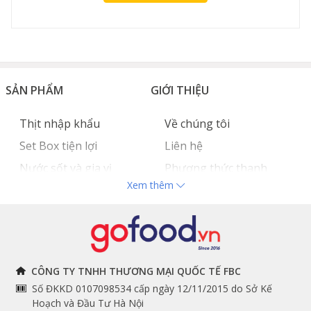
SẢN PHẨM
GIỚI THIỆU
Thịt nhập khẩu
Về chúng tôi
Set Box tiện lợi
Liên hệ
Nước sốt và gia vị
Phương thức thanh
Xem thêm
Hải sản nhập khẩu
toán
Đồ bếp chuyên dụng
Tuyển dụng
THÔNG TIN
THEO DÕI NGAY
CÔNG TY TNHH THƯƠNG MẠI QUỐC TẾ FBC
Số ĐKKD 0107098534 cấp ngày 12/11/2015 do Sở Kế
Chính sách và quy định
Facebook
Hoạch và Đầu Tư Hà Nội