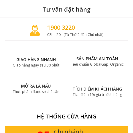
Tư vấn đặt hàng
1900 3220
08h - 20h (Từ Thứ 2 đến Chủ nhật)
SẢN PHẨM AN TOÀN
GIAO HÀNG NHANH
Tiêu chuẩn GlobalGap, Organic
Giao hàng ngay sau 30 phút
MỞ RA LÀ NẤU
TÍCH ĐIỂM KHÁCH HÀNG
Thực phẩm được sơ chế sẵn
Tích điểm 1% giá trị đơn hàng
HỆ THỐNG CỬA HÀNG
Chi nhánh