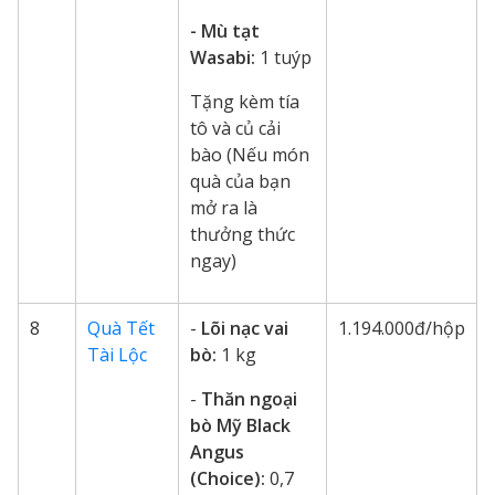
- Mù tạt
Wasabi:
1 tuýp
Tặng kèm tía
tô và củ cải
bào (Nếu món
quà của bạn
mở ra là
thưởng thức
ngay)
8
Quà Tết
-
Lõi nạc vai
1.194.000đ/hộp
Tài Lộc
bò:
1 kg
-
Thăn ngoại
bò Mỹ Black
Angus
(Choice):
0,7