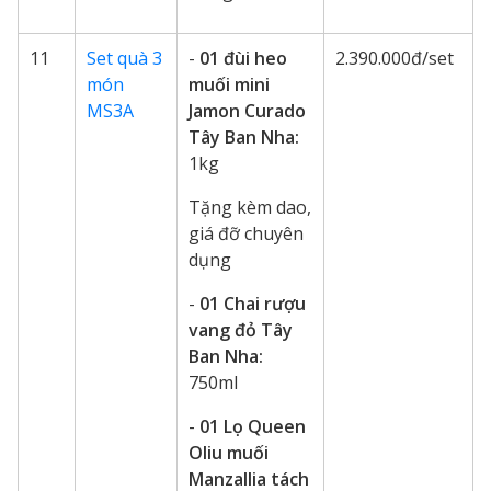
11
Set quà 3
-
01 đùi heo
2.390.000đ/set
món
muối mini
MS3A
Jamon Curado
Tây Ban Nha:
1kg
Tặng kèm dao,
giá đỡ chuyên
dụng
-
01 Chai rượu
vang đỏ Tây
Ban Nha:
750ml
-
01 Lọ Queen
Oliu muối
Manzallia tách