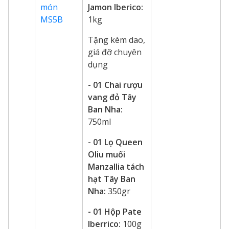
món
Jamon Iberico:
MS5B
1kg
Tặng kèm dao,
giá đỡ chuyên
dụng
- 01 Chai rượu
vang đỏ Tây
Ban Nha:
750ml
- 01 Lọ Queen
Oliu muối
Manzallia tách
hạt Tây Ban
Nha:
350gr
- 01 Hộp Pate
Iberrico:
100g