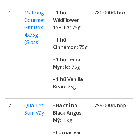
1
Mật ong
- 1 hũ
780.000đ/box
Gourmet
WildFlower
Gift Box
15+ TA:
75g
4x75g
- 1 hũ
(Glass)
Cinnamon:
75g
- 1 hũ Lemon
Myrtle:
75g
- 1 hũ Vanilla
Bean:
75g
2
Quà Tết
- Ba chỉ bò
799.000đ/hộp
Sum Vầy
Black Angus
Mỹ:
1 kg
- Lõi nạc vai