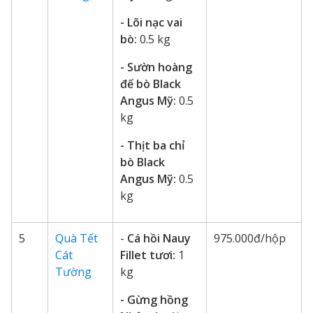
- Lõi nạc vai
bò:
0.5 kg
- Sườn hoàng
đế bò Black
Angus Mỹ:
0.5
kg
- Thịt ba chỉ
bò Black
Angus Mỹ:
0.5
kg
5
Quà Tết
-
Cá hồi Nauy
975.000đ/hộp
Cát
Fillet tươi:
1
Tường
kg
- Gừng hồng