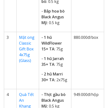
bò:
0.5 kg
- Bắp hoa bò
Black Angus
Mỹ:
0.5 kg
3
Mật ong
- 1 hũ
880.000đ/box
Classic
WildFlower
Gift Box
15+ TA
: 75g
4x75g
- 1 hũ Jarrah
(Glass)
35+ TA
: 75g
- 2 hũ Marri
30+ TA:
2x75g
4
Quà Tết
- Thịt gầu bò
949.000đ/hộp
An
Black Angus
Khang
Mỹ:
0.5 kg