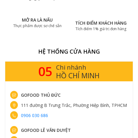
MỞ RA LÀ NẤU
TÍCH ĐIỂM KHÁCH HÀNG
Thực phẩm được sơ chế sẵn
Tích điểm 1% giá trị đơn hàng
HỆ THỐNG CỬA HÀNG
14
Chi nhánh
HÀ NỘI
GOFOOD THỤY KHUÊ
413 Thụy Khuê, Phường Tây Hồ, Hà Nội
0898 583 838
GOFOOD TRUNG KÍNH