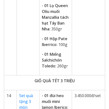
- 01 Lọ Queen
Oliu muối
Manzallia tách
hạt Tây Ban
Nha:
350gr
- 01 Hộp Pate
Iberrico:
100g
- 01 Miếng
Salchichón
Toledo:
260gr
GIỎ QUÀ TẾT 3 TRIỆU
14
Set quà
- 01 đùi heo
3.450.000đ/set
tặng 3
muối mini
món
Jamon Iberico: