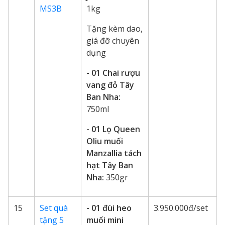
MS3B
1kg
Tặng kèm dao,
giá đỡ chuyên
dụng
- 01 Chai rượu
vang đỏ Tây
Ban Nha:
750ml
- 01 Lọ Queen
Oliu muối
Manzallia tách
hạt Tây Ban
Nha:
350gr
15
Set quà
- 01 đùi heo
3.950.000đ/set
tặng 5
muối mini