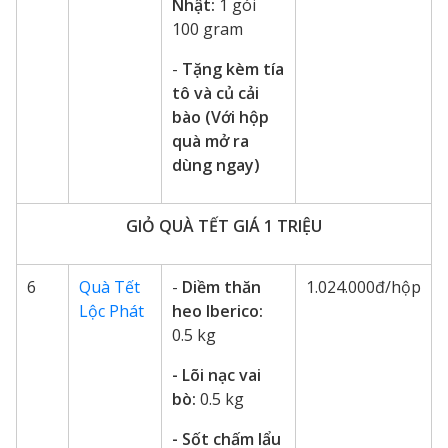
Nhật:
1 gói
100 gram
-
Tặng kèm tía
tô và củ cải
bào (Với hộp
quà mở ra
dùng ngay)
GIỎ QUÀ TẾT GIÁ 1 TRIỆU
6
Quà Tết
-
Diềm thăn
1.024.000đ/hộp
Lộc Phát
heo Iberico:
0.5 kg
- Lõi nạc vai
bò:
0.5 kg
- Sốt chấm lẩu