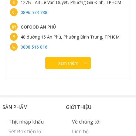
161 Trung Kính, Phường Yên Hòa, Hà Nội
0898 582 828
GOFOOD NGUYỄN VĂN LỘC
96 Nguyễn Văn Lộc, Phường Hà Đông, Hà Nội
0889 307 308
Xem thêm
SẢN PHẨM
GIỚI THIỆU
Thịt nhập khẩu
Về chúng tôi
Set Box tiện lợi
Liên hệ