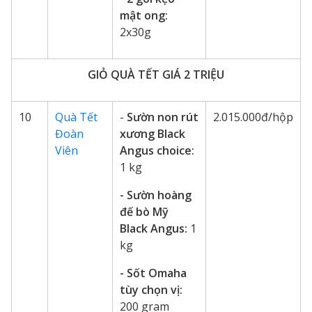
mật ong:
2x30g
GIỎ QUÀ TẾT GIÁ 2 TRIỆU
10
Quà Tết
-
Sườn non rút
2.015.000đ/hộp
Đoàn
xương Black
Viên
Angus choice:
1 kg
- Sườn hoàng
đế bò Mỹ
Black Angus:
1
kg
- Sốt Omaha
tùy chọn vị:
200 gram