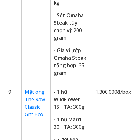
kg
-
Sốt Omaha
Steak tùy
chọn vị:
200
gram
- Gia vị ướp
Omaha Steak
tổng hợp:
35
gram
9
Mật ong
-
1 hũ
1.300.000đ/box
The Raw
WildFlower
Classic
15+ TA:
300g
Gift Box
- 1 hũ Marri
30+ TA:
300g
- 2 gói kẹo