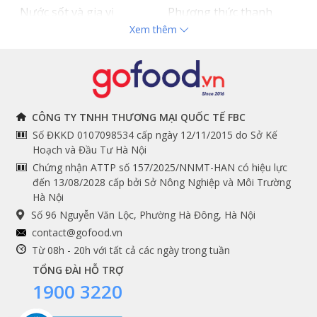
Nước sốt và gia vị
Phương thức thanh
Xem thêm
Hải sản nhập khẩu
toán
Đồ bếp chuyên dụng
Tuyển dụng
THÔNG TIN
THEO DÕI NGAY
CÔNG TY TNHH THƯƠNG MẠI QUỐC TẾ FBC
Số ĐKKD 0107098534 cấp ngày 12/11/2015 do Sở Kế
Chính sách và quy định
Facebook
Hoạch và Đầu Tư Hà Nội
Instagram
chung
Chứng nhận ATTP số 157/2025/NNMT-HAN có hiệu lực
đến 13/08/2028 cấp bởi Sở Nông Nghiệp và Môi Trường
Youtube
Hướng dẫn đặt hàng
Hà Nội
Tiktok
Cam kết chất lượng
Số 96 Nguyễn Văn Lộc, Phường Hà Đông, Hà Nội
Grab
contact@gofood.vn
Shopee
Từ 08h - 20h với tất cả các ngày trong tuần
TỔNG ĐÀI HỖ TRỢ
1900 3220
DỊCH VỤ