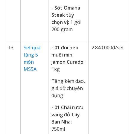
- Sốt Omaha
Steak tùy
chọn vị:
1 gói
200 gram
13
Set quà
- 01 đùi heo
2.840.000đ/set
tặng 5
muối mini
món
Jamon Curado:
MS5A
1kg
Tặng kèm dao,
giá đỡ chuyên
dụng
- 01 Chai rượu
vang đỏ Tây
Ban Nha:
750ml