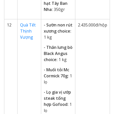
hạt Tây Ban
Nha:
350gr
12
Quà Tết
- Sườn non rút
2.435.000đ/hộp
Thịnh
xương choice:
Vượng
1 kg
- Thăn lưng bò
Black Angus
choice:
1 kg
- Muối tỏi Mc
Cormick 70g:
1
lọ
- Lọ gia vị ướp
steak tổng
hợp Gofood:
1
lọ