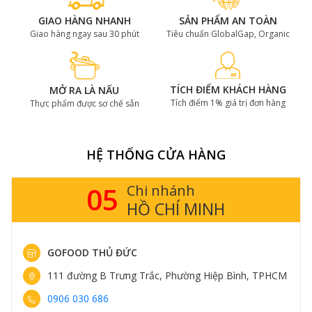
GIAO HÀNG NHANH
SẢN PHẨM AN TOÀN
Giao hàng ngay sau 30 phút
Tiêu chuẩn GlobalGap, Organic
TÍCH ĐIỂM KHÁCH HÀNG
MỞ RA LÀ NẤU
Tích điểm 1% giá trị đơn hàng
Thực phẩm được sơ chế sẵn
HỆ THỐNG CỬA HÀNG
05
Chi nhánh
HỒ CHÍ MINH
GOFOOD THỦ ĐỨC
111 đường B Trưng Trắc, Phường Hiệp Bình, TPHCM
0906 030 686