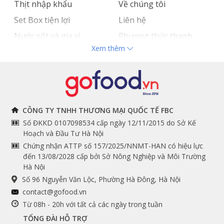
Thịt nhập khẩu
Về chúng tôi
Set Box tiện lợi
Liên hệ
Nước sốt và gia vị
Phương thức thanh
Xem thêm
Hải sản nhập khẩu
toán
Đồ bếp chuyên dụng
Tuyển dụng
THÔNG TIN
THEO DÕI NGAY
CÔNG TY TNHH THƯƠNG MẠI QUỐC TẾ FBC
Số ĐKKD 0107098534 cấp ngày 12/11/2015 do Sở Kế
Chính sách và quy định
Facebook
Hoạch và Đầu Tư Hà Nội
Instagram
chung
Chứng nhận ATTP số 157/2025/NNMT-HAN có hiệu lực
đến 13/08/2028 cấp bởi Sở Nông Nghiệp và Môi Trường
Youtube
Hướng dẫn đặt hàng
Hà Nội
Tiktok
Cam kết chất lượng
Số 96 Nguyễn Văn Lộc, Phường Hà Đông, Hà Nội
Grab
contact@gofood.vn
Shopee
Từ 08h - 20h với tất cả các ngày trong tuần
TỔNG ĐÀI HỖ TRỢ