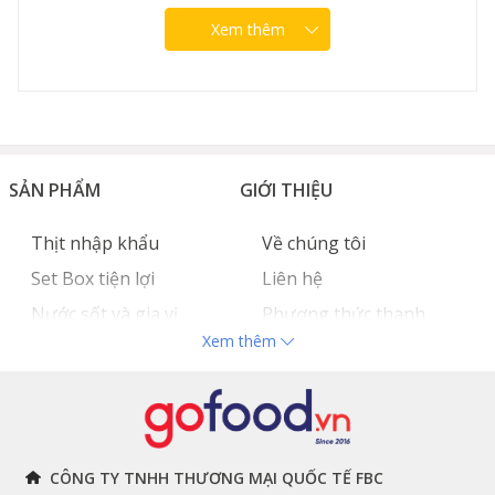
Xem thêm
SẢN PHẨM
GIỚI THIỆU
Thịt nhập khẩu
Về chúng tôi
Set Box tiện lợi
Liên hệ
Nước sốt và gia vị
Phương thức thanh
Xem thêm
Hải sản nhập khẩu
toán
Đồ bếp chuyên dụng
Tuyển dụng
THÔNG TIN
THEO DÕI NGAY
CÔNG TY TNHH THƯƠNG MẠI QUỐC TẾ FBC